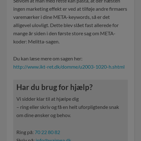
Selvom at man med rette kan påstå, at der næsten
ingen marketing effekt er ved at tilføje andre firmaers
varemærker i dine META-keywords, så er det
alligevel ulovligt. Dette blev slået fast allerede for
mange år siden i den første store sag om META-
koder: Melitta-sagen.
Du kan læse mere om sagen her:
http://www.ikt-ret.dk/domme/u2003-1020-h.shtml
Har du brug for hjælp?
Vi sidder klar til at hjælpe dig
– ring eller skriv og få en helt uforpligtende snak
om dine ønsker og behov.
Ring på:
70 22 80 82
Skriv på:
info@waimea.dk