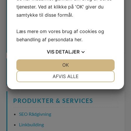
tjenester. Ved at klikke på 'OK' giver du
samtykke til disse formål.
Læs mere om vores brug af cookies og
Waimea er certificeret
behandling af persondata
her
.
Google AdWords Premier Partner
VIS
DETALJER
JA
NEJ
OK
JA
NEJ
NØDVENDIGE
PRÆFERENCER
AFVIS ALLE
JA
NEJ
JA
NEJ
MARKETING
STATISTIK
PRODUKTER & SERVICES
SEO Rådgivning
Linkbuilding