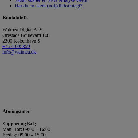
Sådan skaber en SEO-Analyse værdi
Har du en stærk (nok) linkstrategi?
Kontaktinfo
Waimea Digital ApS
Ørestads Boulevard 108
2300
København S
+4571995859
info@waimea.dk
Åbningstider
Support og Salg
Man–Tor: 09:00 – 16:00
Fredag: 09:00 – 15:00