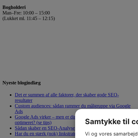
Bogholderi
Man–Fre: 10:00 – 15:00
(Lukket ml. 11:45 – 12:15)
Nyeste blogindlæg
Det er summen af alle faktorer, der skaber gode SEO-
resultater
Custom audiences: sådan rammer du målgruppe via Google
Ads
Google Ads virker – men er dine kampagner godt nok
Samtykke til c
optimeret? (se tips)
Sådan skaber en SEO-Analyse værdi
Vi og vores samarbejd
Har du en stærk (nok) linkstrategi?