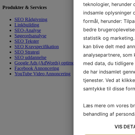
teknologier, herunder c
Produkter & Services
indsamle oplysninger om
SEO Rådgivning
formål, herunder: Tilp
Linkbuilding
bedre brugeroplevelse, 
SEO-Analyse
Søgeordsanalyse
statistik og marketing
SEO Tekster
kan blive delt med an
SEO Kravspecifikation
SEO Strategi
analysepartnere, som
SEO uddannelse
Google Ads (AdWords) optimering
med data, du tidligere 
Facebook Annoncering
de har indsamlet genn
YouTube Video Annoncering
tjenester. Ved at klikk
samtykke til disse form
Læs mere om vores br
behandling af person
VIS
DET