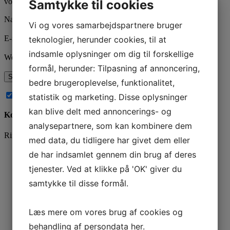
vores
privatlivspolitik
her.
Samtykke til cookies
Navn
*
Vi og vores samarbejdspartnere bruger
E-mail
*
teknologier, herunder cookies, til at
indsamle oplysninger om dig til forskellige
Websted
formål, herunder: Tilpasning af annoncering,
bedre brugeroplevelse, funktionalitet,
Abonnér på nye kommentarer til dette indlæg
statistik og marketing. Disse oplysninger
kan blive delt med annoncerings- og
Kontakt os
analysepartnere, som kan kombinere dem
Ring og få en snak på
78 76 10 30
eller brug kontaktformularen
med data, du tidligere har givet dem eller
Navn
*
de har indsamlet gennem din brug af deres
tjenester. Ved at klikke på 'OK' giver du
samtykke til disse formål.
*
Læs mere om vores brug af cookies og
Phone
behandling af persondata
her
.