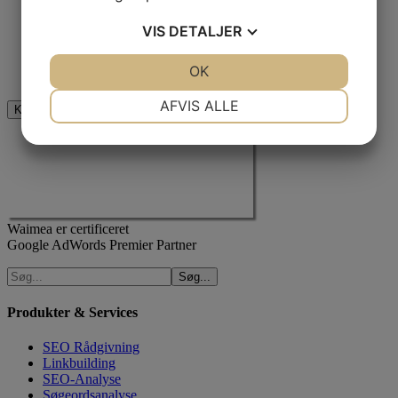
Dette felt er til validering og bør ikke ændres.
VIS
DETALJER
Jeg er ikke en robot
JA
NEJ
OK
JA
NEJ
NØDVENDIGE
PRÆFERENCER
AFVIS ALLE
JA
NEJ
JA
NEJ
MARKETING
STATISTIK
Waimea er certificeret
Google AdWords Premier Partner
Produkter & Services
SEO Rådgivning
Linkbuilding
SEO-Analyse
Søgeordsanalyse