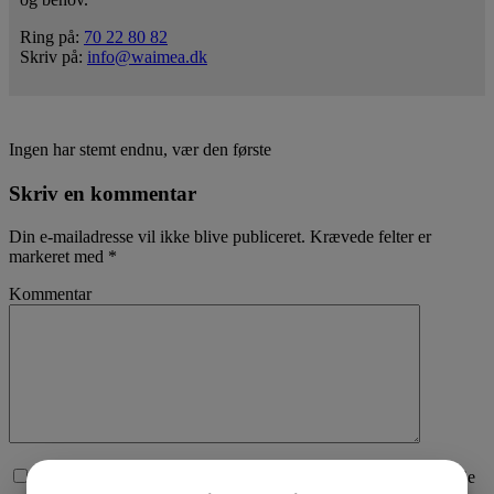
Ring på:
70 22 80 82
Skriv på:
info@waimea.dk
Ingen har stemt endnu, vær den første
Skriv en kommentar
Din e-mailadresse vil ikke blive publiceret.
Krævede felter er
markeret med
*
Kommentar
Afkryds for samtykke til, at vi behandler den data du sender. Se