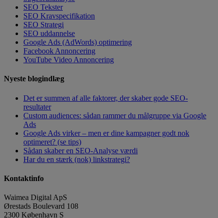
SEO Tekster
SEO Kravspecifikation
SEO Strategi
SEO uddannelse
Google Ads (AdWords) optimering
Facebook Annoncering
YouTube Video Annoncering
Nyeste blogindlæg
Det er summen af alle faktorer, der skaber gode SEO-
resultater
Custom audiences: sådan rammer du målgruppe via Google
Ads
Google Ads virker – men er dine kampagner godt nok
optimeret? (se tips)
Sådan skaber en SEO-Analyse værdi
Har du en stærk (nok) linkstrategi?
Kontaktinfo
Waimea Digital ApS
Ørestads Boulevard 108
2300
København S