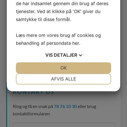
de har indsamlet gennem din brug af deres
Websted
tjenester. Ved at klikke på 'OK' giver du
samtykke til disse formål.
Læs mere om vores brug af cookies og
behandling af persondata
her
.
VIS
DETALJER
Abonnér på nye kommentarer til dette indlæg
JA
NEJ
OK
JA
NEJ
NØDVENDIGE
PRÆFERENCER
AFVIS ALLE
JA
NEJ
JA
NEJ
KONTAKT OS
MARKETING
STATISTIK
Ring og få en snak på
78 76 10 30
eller brug
kontaktformularen