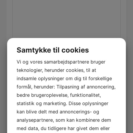
Samtykke til cookies
Vi og vores samarbejdspartnere bruger
Afkryds for samtykke til, at vi behandler den data
teknologier, herunder cookies, til at
du sender. Se vores
privatlivspolitik
her.
indsamle oplysninger om dig til forskellige
Navn
*
formål, herunder: Tilpasning af annoncering,
bedre brugeroplevelse, funktionalitet,
statistik og marketing. Disse oplysninger
kan blive delt med annoncerings- og
E-mail
*
analysepartnere, som kan kombinere dem
med data, du tidligere har givet dem eller