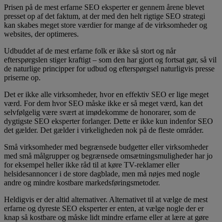
Prisen på de mest erfarne SEO eksperter er gennem årene blevet
presset op af det faktum, at der med den helt rigtige SEO strategi
kan skabes meget store værdier for mange af de virksomheder og
websites, der optimeres.
Udbuddet af de mest erfarne folk er ikke så stort og når
efterspørgslen stiger kraftigt – som den har gjort og fortsat gør, så vil
de naturlige principper for udbud og efterspørgsel naturligvis presse
priserne op.
Det er ikke alle virksomheder, hvor en effektiv SEO er lige meget
værd. For dem hvor SEO måske ikke er så meget værd, kan det
selvfølgelig være svært at imødekomme de honorarer, som de
dygtigste SEO eksperter forlanger. Dette er ikke kun indenfor SEO
det gælder. Det gælder i virkeligheden nok på de fleste områder.
Små virksomheder med begrænsede budgetter eller virksomheder
med små målgrupper og begrænsede omsætningsmuligheder har jo
for eksempel heller ikke råd til at køre TV-reklamer eller
helsidesannoncer i de store dagblade, men må nøjes med nogle
andre og mindre kostbare markedsføringsmetoder.
Heldigvis er der altid alternativer. Alternativet til at vælge de mest
erfarne og dyreste SEO eksperter er enten, at vælge nogle der er
knap så kostbare og måske lidt mindre erfarne eller at lære at gøre