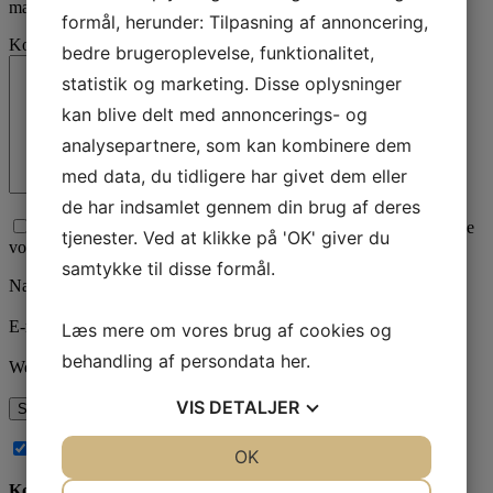
markeret med
*
formål, herunder: Tilpasning af annoncering,
Kommentar
bedre brugeroplevelse, funktionalitet,
statistik og marketing. Disse oplysninger
kan blive delt med annoncerings- og
analysepartnere, som kan kombinere dem
med data, du tidligere har givet dem eller
de har indsamlet gennem din brug af deres
Afkryds for samtykke til, at vi behandler den data du sender. Se
tjenester. Ved at klikke på 'OK' giver du
vores
privatlivspolitik
her.
samtykke til disse formål.
Navn
*
E-mail
*
Læs mere om vores brug af cookies og
behandling af persondata
her
.
Websted
VIS
DETALJER
Abonnér på nye kommentarer til dette indlæg
JA
NEJ
OK
JA
NEJ
NØDVENDIGE
PRÆFERENCER
Kontakt os