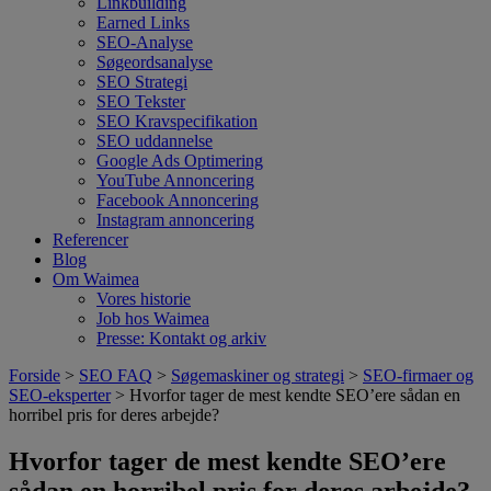
Linkbuilding
Earned Links
SEO-Analyse
Søgeordsanalyse
SEO Strategi
SEO Tekster
SEO Kravspecifikation
SEO uddannelse
Google Ads Optimering
YouTube Annoncering
Facebook Annoncering
Instagram annoncering
Referencer
Blog
Om Waimea
Vores historie
Job hos Waimea
Presse: Kontakt og arkiv
Forside
>
SEO FAQ
>
Søgemaskiner og strategi
>
SEO-firmaer og
SEO-eksperter
> Hvorfor tager de mest kendte SEO’ere sådan en
horribel pris for deres arbejde?
Hvorfor tager de mest kendte SEO’ere
sådan en horribel pris for deres arbejde?