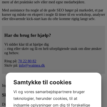
mere af det praktiske selv eller med egne medarbejdere.
Med assistance fra nogle af de gode SEO bøger på markedet, et par
kurser og måske en ekspert i nogle få timer til en workshop, analyser
eller tilsvarende kick-start kan du ofte komme rigtig langt selv.
Har du brug for hjælp?
Vi sidder klar til at hjælpe dig
– ring eller skriv og få en helt uforpligtende snak om dine ønsker
og behov.
Ring på:
70 22 80 82
Skriv på:
info@waimea.dk
Samtykke til cookies
Ingen har stemt endnu, vær den første
Vi og vores samarbejdspartnere bruger
Skriv en kommentar
teknologier, herunder cookies, til at
Din e-mailadresse vil ikke blive publiceret.
Krævede felter er
indsamle oplysninger om dig til forskellige