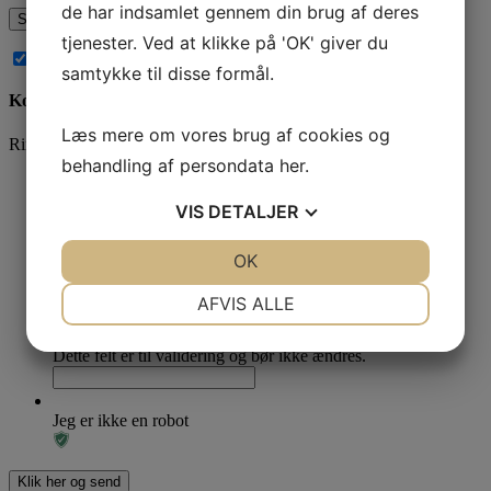
de har indsamlet gennem din brug af deres
tjenester. Ved at klikke på 'OK' giver du
Abonnér på nye kommentarer til dette indlæg
samtykke til disse formål.
Kontakt os
Læs mere om vores brug af cookies og
Ring og få en snak på
78 76 10 30
eller brug kontaktformularen
behandling af persondata
her
.
Navn
*
VIS
DETALJER
*
JA
NEJ
OK
JA
NEJ
NØDVENDIGE
PRÆFERENCER
AFVIS ALLE
Name
JA
NEJ
JA
NEJ
Dette felt er til validering og bør ikke ændres.
MARKETING
STATISTIK
Jeg er ikke en robot