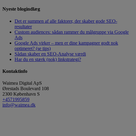
Nyeste blogindlæg
Det er summen af alle faktorer, der skaber gode SEO-
resultater
Custom audiences: sådan rammer du målgruppe via Google
Ads
Google Ads virker – men er dine kampagner godt nok
optimeret? (se tips)
Sådan skaber en SEO-Analyse værdi
Har du en stærk (nok) linkstrategi?
Kontaktinfo
Waimea Digital ApS
Ørestads Boulevard 108
2300
København S
+4571995859
info@waimea.dk