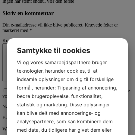
Ingen har stemt endnu, vær den første
Skriv en kommentar
Din e-mailadresse vil ikke blive publiceret.
Krævede felter er
markeret med
*
Kommentar
Samtykke til cookies
Vi og vores samarbejdspartnere bruger
teknologier, herunder cookies, til at
indsamle oplysninger om dig til forskellige
formål, herunder: Tilpasning af annoncering,
Afkryds for samtykke til, at vi behandler den data du sender. Se
bedre brugeroplevelse, funktionalitet,
vores
privatlivspolitik
her.
statistik og marketing. Disse oplysninger
Navn
*
kan blive delt med annoncerings- og
E-mail
*
analysepartnere, som kan kombinere dem
Websted
med data, du tidligere har givet dem eller