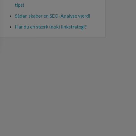
tips)
Sådan skaber en SEO-Analyse værdi
Har du en stærk (nok) linkstrategi?