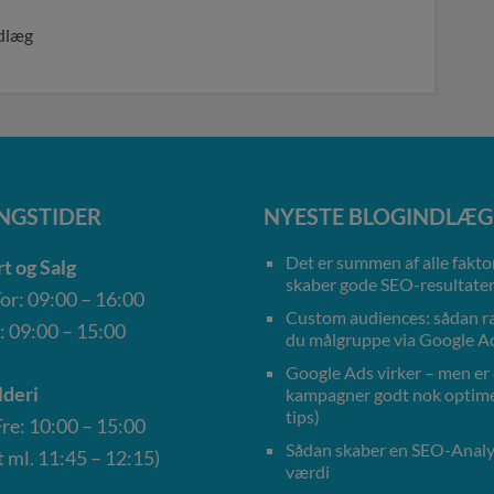
ndlæg
NGSTIDER
NYESTE BLOGINDLÆG
Det er summen af alle faktor
t og Salg
skaber gode SEO-resultate
r: 09:00 – 16:00
Custom audiences: sådan 
: 09:00 – 15:00
du målgruppe via Google A
Google Ads virker – men er
deri
kampagner godt nok optime
tips)
e: 10:00 – 15:00
Sådan skaber en SEO-Anal
 ml. 11:45 – 12:15)
værdi