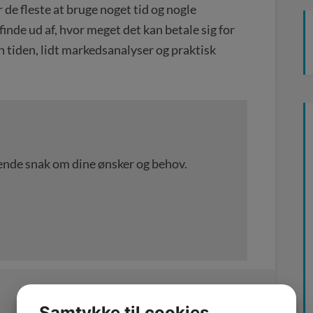
 de fleste at bruge noget tid og nogle
finde ud af, hvor meget det kan betale sig for
un tiden, lidt markedsanalyser og praktisk
igtende snak om dine ønsker og behov.
Samtykke til cookies