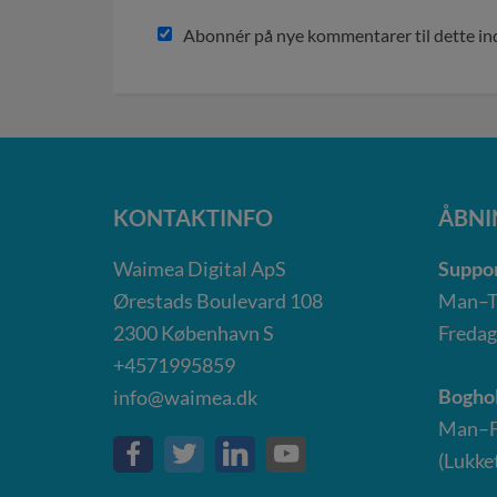
Abonnér på nye kommentarer til dette i
KONTAKTINFO
ÅBNI
Waimea Digital ApS
Suppor
Ørestads Boulevard 108
Man–To
2300
København S
Fredag
+4571995859
Boghol
info@waimea.dk
Man–Fr
(Lukket