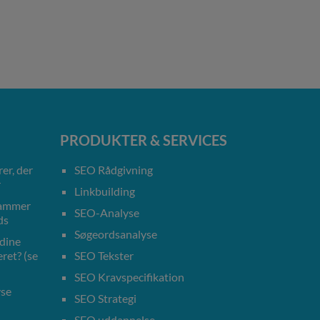
PRODUKTER & SERVICES
er, der
SEO Rådgivning
r
Linkbuilding
rammer
SEO-Analyse
ds
Søgeordsanalyse
 dine
ret? (se
SEO Tekster
SEO Kravspecifikation
yse
SEO Strategi
SEO uddannelse