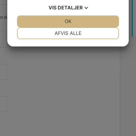
VIS
DETALJER
en data du sender. Se vores
privatlivspolitik
her.
JA
NEJ
OK
JA
NEJ
NØDVENDIGE
PRÆFERENCER
AFVIS ALLE
JA
NEJ
JA
NEJ
MARKETING
STATISTIK