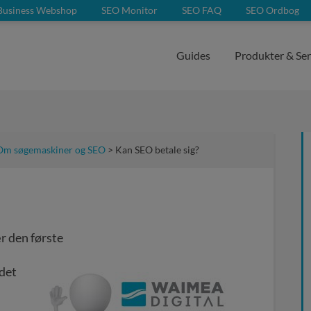
Business Webshop
SEO Monitor
SEO FAQ
SEO Ordbog
Guides
Produkter & Ser
Om søgemaskiner og SEO
> Kan SEO betale sig?
r den første
 det