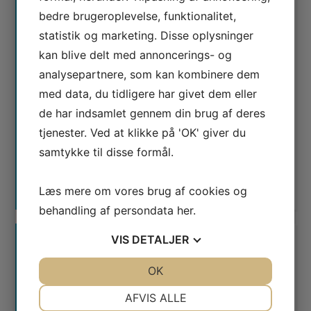
bedre brugeroplevelse, funktionalitet,
statistik og marketing. Disse oplysninger
kan blive delt med annoncerings- og
analysepartnere, som kan kombinere dem
Jeg er ikke en robot
med data, du tidligere har givet dem eller
de har indsamlet gennem din brug af deres
tjenester. Ved at klikke på 'OK' giver du
samtykke til disse formål.
Læs mere om vores brug af cookies og
behandling af persondata
her
.
VIS
DETALJER
JA
NEJ
OK
JA
NEJ
NØDVENDIGE
PRÆFERENCER
AFVIS ALLE