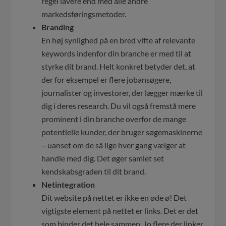
regel lavere end med alle andre
markedsføringsmetoder.
Branding
En høj synlighed på en bred vifte af relevante
keywords indenfor din branche er med til at
styrke dit brand. Helt konkret betyder det, at
der for eksempel er flere jobansøgere,
journalister og investorer, der lægger mærke til
dig i deres research. Du vil også fremstå mere
prominent i din branche overfor de mange
potentielle kunder, der bruger søgemaskinerne
– uanset om de så lige hver gang vælger at
handle med dig. Det øger samlet set
kendskabsgraden til dit brand.
Netintegration
Dit website på nettet er ikke en øde ø! Det
vigtigste element på nettet er links. Det er det
som binder det hele sammen. Jo flere der linker