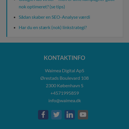
nok optimeret? (se tips)
Sådan skaber en SEO-Analyse værdi
Har du en stærk (nok) linkstrategi?
KONTAKTINFO
Waimea Digital ApS
Ørestads Boulevard 108
2300
København S
+4571995859
info@waimea.dk