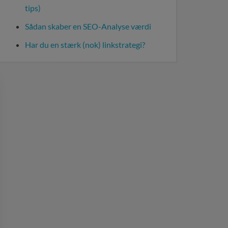
tips)
Sådan skaber en SEO-Analyse værdi
Har du en stærk (nok) linkstrategi?