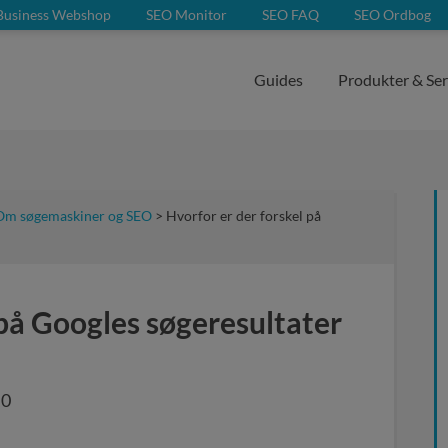
Business Webshop
SEO Monitor
SEO FAQ
SEO Ordbog
Guides
Produkter & Ser
Om søgemaskiner og SEO
> Hvorfor er der forskel på
 på Googles søgeresultater
,0