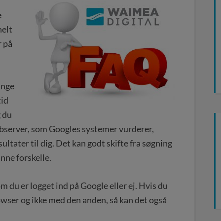
e
helt
r på
ange
tid
g du
ebserver, som Googles systemer vurderer,
ultater til dig. Det kan godt skifte fra søgning
nne forskelle.
m du er logget ind på Google eller ej. Hvis du
owser og ikke med den anden, så kan det også