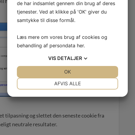
 have tilpasningen af søgeresultater slået til
de har indsamlet gennem din brug af deres
tjenester. Ved at klikke på 'OK' giver du
samtykke til disse formål.
Læs mere om vores brug af cookies og
behandling af persondata
her
.
VIS
DETALJER
JA
NEJ
OK
JA
NEJ
NØDVENDIGE
PRÆFERENCER
AFVIS ALLE
JA
NEJ
JA
NEJ
MARKETING
STATISTIK
et tilpasning og slettet den seneste cookie fra
ligt neutrale resultater.