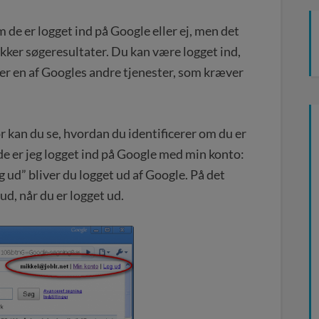
 de er logget ind på Google eller ej, men det
jekker søgeresultater. Du kan være logget ind,
ler en af Googles andre tjenester, som kræver
 kan du se, hvordan du identificerer om du er
ede er jeg logget ind på Google med min konto:
g ud” bliver du logget ud af Google. På det
ud, når du er logget ud.