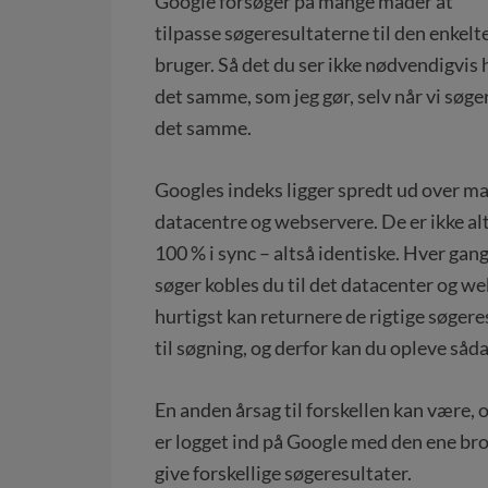
Google forsøger på mange måder at
tilpasse søgeresultaterne til den enkelt
bruger. Så det du ser ikke nødvendigvis 
det samme, som jeg gør, selv når vi søge
det samme.
Googles indeks ligger spredt ud over m
datacentre og webservere. De er ikke al
100 % i sync – altså identiske. Hver gan
søger kobles du til det datacenter og w
hurtigst kan returnere de rigtige søgeres
til søgning, og derfor kan du opleve såda
En anden årsag til forskellen kan være, o
er logget ind på Google med den ene br
give forskellige søgeresultater.