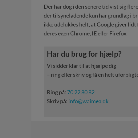
Der har dog i den senere tid vist sig fler
der tilsyneladende kun har grundlag i br
ikke udelukkes helt, at Google giver lidt
deres egen Chrome, IE eller Firefox.
Har du brug for hjælp?
Vi sidder klar til at hjælpe dig
– ring eller skriv og få en helt uforpl
Ring på:
70 22 80 82
Skriv på:
info@waimea.dk