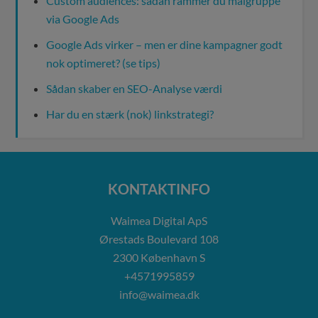
Custom audiences: sådan rammer du målgruppe
via Google Ads
Google Ads virker – men er dine kampagner godt
nok optimeret? (se tips)
Sådan skaber en SEO-Analyse værdi
Har du en stærk (nok) linkstrategi?
KONTAKTINFO
Waimea Digital ApS
Ørestads Boulevard 108
2300
København S
+4571995859
info@waimea.dk