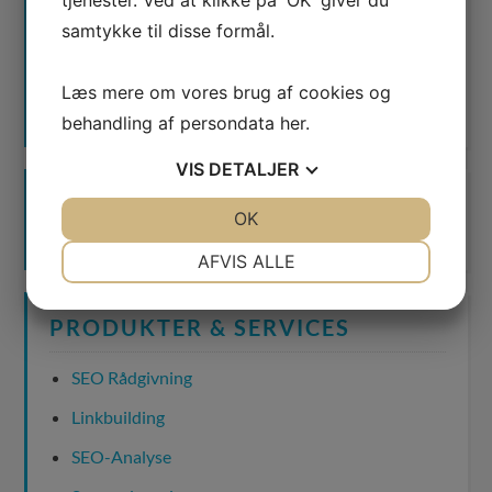
samtykke til disse formål.
Waimea er certificeret
Læs mere om vores brug af cookies og
Google AdWords Premier Partner
behandling af persondata
her
.
VIS
DETALJER
JA
NEJ
OK
JA
NEJ
NØDVENDIGE
PRÆFERENCER
AFVIS ALLE
JA
NEJ
JA
NEJ
PRODUKTER & SERVICES
MARKETING
STATISTIK
SEO Rådgivning
Linkbuilding
SEO-Analyse