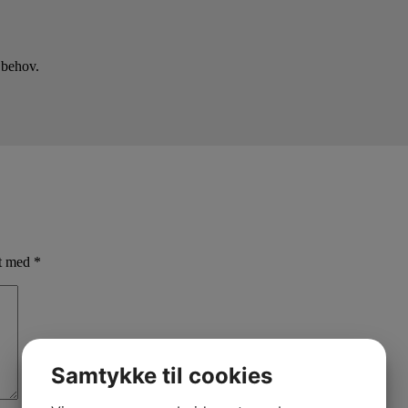
 behov.
et med
*
Samtykke til cookies