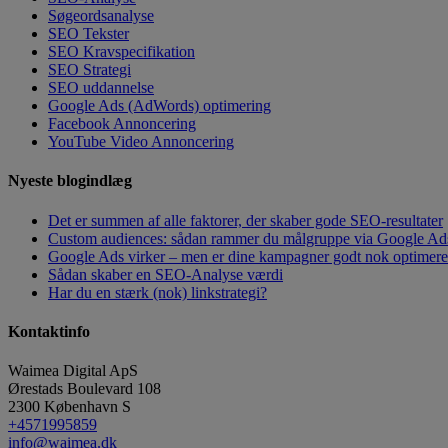
Søgeordsanalyse
SEO Tekster
SEO Kravspecifikation
SEO Strategi
SEO uddannelse
Google Ads (AdWords) optimering
Facebook Annoncering
YouTube Video Annoncering
Nyeste blogindlæg
Det er summen af alle faktorer, der skaber gode SEO-resultater
Custom audiences: sådan rammer du målgruppe via Google Ad
Google Ads virker – men er dine kampagner godt nok optimeret?
Sådan skaber en SEO-Analyse værdi
Har du en stærk (nok) linkstrategi?
Kontaktinfo
Waimea Digital ApS
Ørestads Boulevard 108
2300
København S
+4571995859
info@waimea.dk