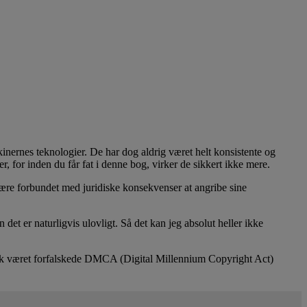
kinernes teknologier. De har dog aldrig været helt konsistente og
r, for inden du får fat i denne bog, virker de sikkert ikke mere.
å være forbundet med juridiske konsekvenser at angribe sine
et er naturligvis ulovligt. Så det kan jeg absolut heller ikke
nok været forfalskede DMCA (Digital Millennium Copyright Act)