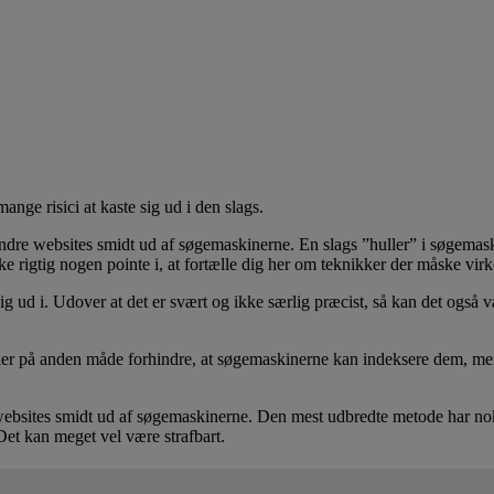
nge risici at kaste sig ud i den slags.
 andre websites smidt ud af søgemaskinerne. En slags ”huller” i søgemas
e rigtig nogen pointe i, at fortælle dig her om teknikker der måske virke
te dig ud i. Udover at det er svært og ikke særlig præcist, så kan det ogs
ller på anden måde forhindre, at søgemaskinerne kan indeksere dem, men d
e websites smidt ud af søgemaskinerne. Den mest udbredte metode har 
 Det kan meget vel være strafbart.