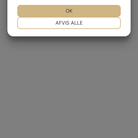
JA
NEJ
OK
JA
NEJ
NØDVENDIGE
PRÆFERENCER
AFVIS ALLE
JA
NEJ
JA
NEJ
MARKETING
STATISTIK