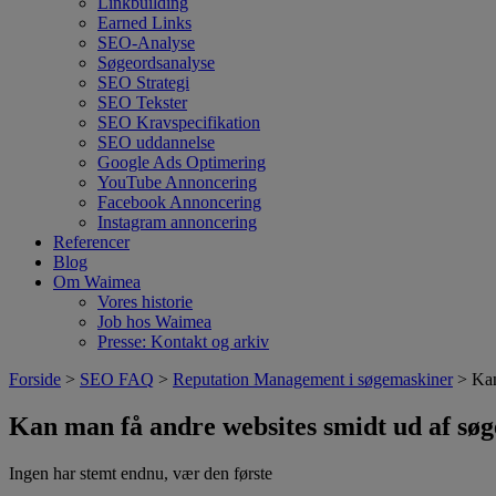
Linkbuilding
Earned Links
SEO-Analyse
Søgeordsanalyse
SEO Strategi
SEO Tekster
SEO Kravspecifikation
SEO uddannelse
Google Ads Optimering
YouTube Annoncering
Facebook Annoncering
Instagram annoncering
Referencer
Blog
Om Waimea
Vores historie
Job hos Waimea
Presse: Kontakt og arkiv
Forside
>
SEO FAQ
>
Reputation Management i søgemaskiner
> Kan
Kan man få andre websites smidt ud af sø
Ingen har stemt endnu, vær den første