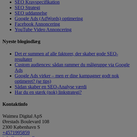
SEO Kravspecifikation
SEO Strategi
SEO uddannelse
Google Ads (AdWords) optimering
Facebook Annoncering
YouTube Video Annoncering
Nyeste blogindlæg
Det er summen af alle faktorer, der skaber gode SEO-
resultater
Custom audiences: sådan rammer du målgruppe via Google
Ads
Google Ads virker – men er dine kampagner godt nok
optimeret? (se tips)
Sådan skaber en SEO-Analyse værdi
Har du en stærk (nok) linkstrategi?
Kontaktinfo
Waimea Digital ApS
Ørestads Boulevard 108
2300
København S
+4571995859