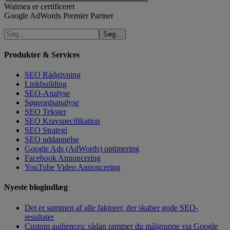
Waimea er certificeret
Google AdWords Premier Partner
Produkter & Services
SEO Rådgivning
Linkbuilding
SEO-Analyse
Søgeordsanalyse
SEO Tekster
SEO Kravspecifikation
SEO Strategi
SEO uddannelse
Google Ads (AdWords) optimering
Facebook Annoncering
YouTube Video Annoncering
Nyeste blogindlæg
Det er summen af alle faktorer, der skaber gode SEO-
resultater
Custom audiences: sådan rammer du målgruppe via Google