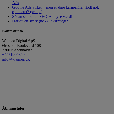
Ads
Google Ads virker – men er dine kampagner godt nok
optimeret? (se tips)
Sådan skaber en SEO-Analyse værdi
Har du en stærk (nok) linkstrategi?
Kontaktinfo
Waimea Digital ApS
Ørestads Boulevard 108
2300
København S
+4571995859
info@waimea.dk
Åbningstider