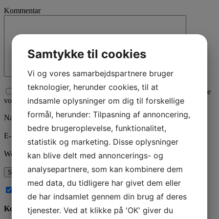
Kommentar
Samtykke til cookies
Vi og vores samarbejdspartnere bruger
teknologier, herunder cookies, til at
Afkryds for samtykke til, at vi behandler den data du sender. Se
indsamle oplysninger om dig til forskellige
vores
privatlivspolitik
her.
formål, herunder: Tilpasning af annoncering,
Navn
*
bedre brugeroplevelse, funktionalitet,
E-mail
*
statistik og marketing. Disse oplysninger
Websted
kan blive delt med annoncerings- og
analysepartnere, som kan kombinere dem
med data, du tidligere har givet dem eller
Abonnér på nye kommentarer til dette indlæg
de har indsamlet gennem din brug af deres
Kontakt os
tjenester. Ved at klikke på 'OK' giver du