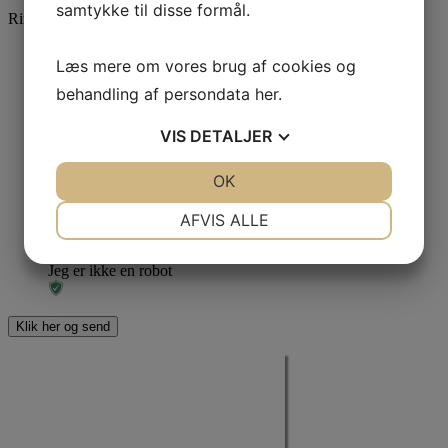
samtykke til disse formål.
Ring og få en snak på
78 76 10 30
eller brug kontaktformularen
Navn
*
Læs mere om vores brug af cookies og
behandling af persondata
her
.
*
VIS
DETALJER
JA
NEJ
OK
JA
NEJ
Name
NØDVENDIGE
PRÆFERENCER
Dette felt er til validering og bør ikke ændres.
AFVIS ALLE
JA
NEJ
JA
NEJ
Jeg er ikke en robot
MARKETING
STATISTIK