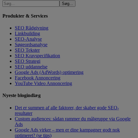
Produkter & Services
SEO Rådgivning
Linkbuilding
SEO-Analyse
Søgeordsanalyse
SEO Tekster
SEO Kravspecifikation
SEO Strategi
SEO uddannelse
Google Ads (AdWords) optimering
Facebook Annoncering
YouTube Video Annoncering
Nyeste blogindlæg
Det er summen af alle faktorer, der skaber gode SEO-
resultater
Custom audiences: sådan rammer du målgruppe via Google
Ads
Google Ads virker – men er dine kampagner godt nok
optimeret? (se tips)