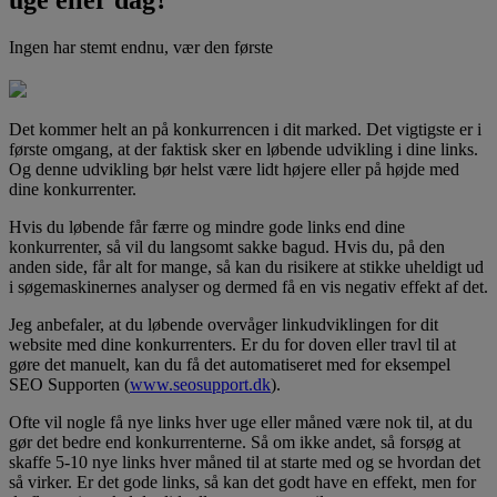
Ingen har stemt endnu, vær den første
Det kommer helt an på konkurrencen i dit marked. Det vigtigste er i
første omgang, at der faktisk sker en løbende udvikling i dine links.
Og denne udvikling bør helst være lidt højere eller på højde med
dine konkurrenter.
Hvis du løbende får færre og mindre gode links end dine
konkurrenter, så vil du langsomt sakke bagud. Hvis du, på den
anden side, får alt for mange, så kan du risikere at stikke uheldigt ud
i søgemaskinernes analyser og dermed få en vis negativ effekt af det.
Jeg anbefaler, at du løbende overvåger linkudviklingen for dit
website med dine konkurrenters. Er du for doven eller travl til at
gøre det manuelt, kan du få det automatiseret med for eksempel
SEO Supporten (
www.seosupport.dk
).
Ofte vil nogle få nye links hver uge eller måned være nok til, at du
gør det bedre end konkurrenterne. Så om ikke andet, så forsøg at
skaffe 5-10 nye links hver måned til at starte med og se hvordan det
så virker. Er det gode links, så kan det godt have en effekt, men for