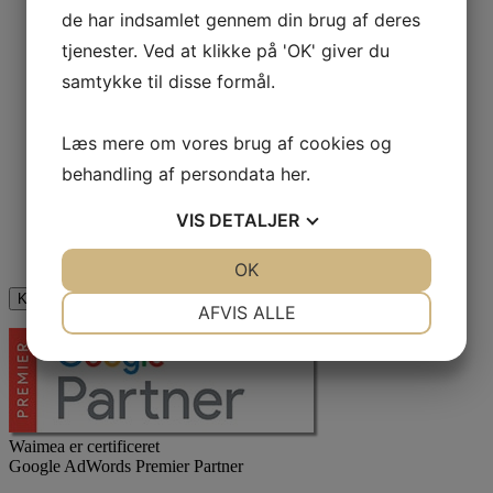
de har indsamlet gennem din brug af deres
tjenester. Ved at klikke på 'OK' giver du
*
samtykke til disse formål.
Læs mere om vores brug af cookies og
Phone
Dette felt er til validering og bør ikke ændres.
behandling af persondata
her
.
VIS
DETALJER
Jeg er ikke en robot
JA
NEJ
OK
JA
NEJ
NØDVENDIGE
PRÆFERENCER
AFVIS ALLE
JA
NEJ
JA
NEJ
MARKETING
STATISTIK
Waimea er certificeret
Google AdWords Premier Partner