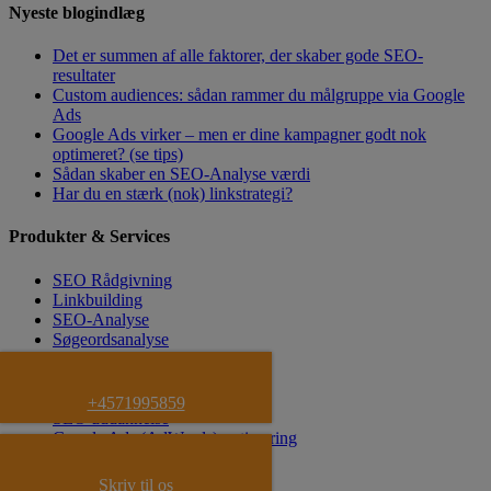
Nyeste blogindlæg
Det er summen af alle faktorer, der skaber gode SEO-
resultater
Custom audiences: sådan rammer du målgruppe via Google
Ads
Google Ads virker – men er dine kampagner godt nok
optimeret? (se tips)
Sådan skaber en SEO-Analyse værdi
Har du en stærk (nok) linkstrategi?
Produkter & Services
SEO Rådgivning
Linkbuilding
SEO-Analyse
Søgeordsanalyse
SEO Tekster
SEO Kravspecifikation
SEO Strategi
+4571995859
SEO uddannelse
Google Ads (AdWords) optimering
Facebook Annoncering
YouTube Video Annoncering
Skriv til os