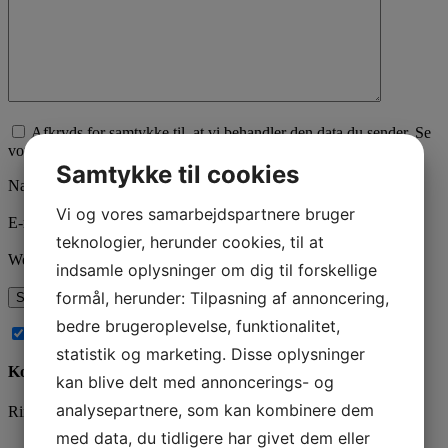
Afkryds for samtykke til, at vi behandler den data du sender. Se
vores
privatlivspolitik
her.
Samtykke til cookies
Navn
*
Vi og vores samarbejdspartnere bruger
E-mail
*
teknologier, herunder cookies, til at
Websted
indsamle oplysninger om dig til forskellige
formål, herunder: Tilpasning af annoncering,
bedre brugeroplevelse, funktionalitet,
Abonnér på nye kommentarer til dette indlæg
statistik og marketing. Disse oplysninger
Kontakt os
kan blive delt med annoncerings- og
analysepartnere, som kan kombinere dem
Ring og få en snak på
78 76 10 30
eller brug kontaktformularen
med data, du tidligere har givet dem eller
Navn
*