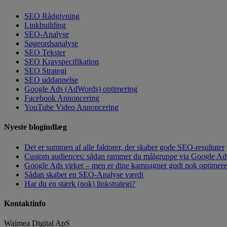
SEO Rådgivning
Linkbuilding
SEO-Analyse
Søgeordsanalyse
SEO Tekster
SEO Kravspecifikation
SEO Strategi
SEO uddannelse
Google Ads (AdWords) optimering
Facebook Annoncering
YouTube Video Annoncering
Nyeste blogindlæg
Det er summen af alle faktorer, der skaber gode SEO-resultater
Custom audiences: sådan rammer du målgruppe via Google Ad
Google Ads virker – men er dine kampagner godt nok optimeret?
Sådan skaber en SEO-Analyse værdi
Har du en stærk (nok) linkstrategi?
Kontaktinfo
Waimea Digital ApS