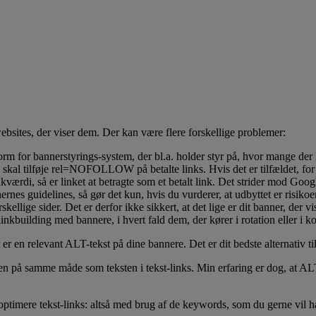
sites, der viser dem. Der kan være flere forskellige problemer:
orm for bannerstyrings-system, der bl.a. holder styr på, hvor mange der 
skal tilføje rel=NOFOLLOW på betalte links. Hvis det er tilfældet, for
nkværdi, så er linket at betragte som et betalt link. Det strider mod Goo
rnes guidelines, så gør det kun, hvis du vurderer, at udbyttet er risiko
skellige sider. Det er derfor ikke sikkert, at det lige er dit banner, der
inkbuilding med bannere, i hvert fald dem, der kører i rotation eller i k
en relevant ALT-tekst på dine bannere. Det er dit bedste alternativ til de
på samme måde som teksten i tekst-links. Min erfaring er dog, at ALT-t
imere tekst-links: altså med brug af de keywords, som du gerne vil ha