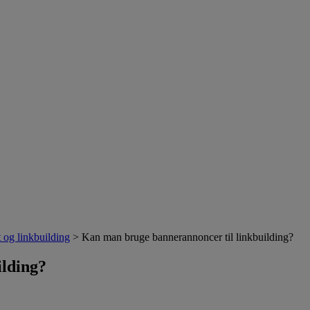
 og linkbuilding
> Kan man bruge bannerannoncer til linkbuilding?
ilding?