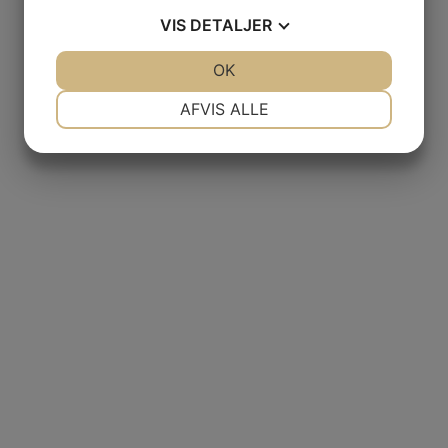
VIS
DETALJER
JA
NEJ
OK
JA
NEJ
NØDVENDIGE
PRÆFERENCER
AFVIS ALLE
JA
NEJ
JA
NEJ
MARKETING
STATISTIK