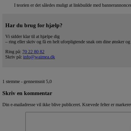
I teorien er det således muligt at linkbuilde med bannerannonce
Har du brug for hjælp?
Vi sidder klar til at hjælpe dig
– ring eller skriv og få en helt uforpligtende snak om dine ønsker og
Ring på:
70 22 80 82
Skriv på:
info@waimea.dk
1
stemme - gennemsnit
5,0
Skriv en kommentar
Din e-mailadresse vil ikke blive publiceret.
Krævede felter er marker