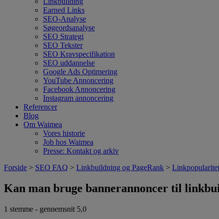
Linkbuilding
Earned Links
SEO-Analyse
Søgeordsanalyse
SEO Strategi
SEO Tekster
SEO Kravspecifikation
SEO uddannelse
Google Ads Optimering
YouTube Annoncering
Facebook Annoncering
Instagram annoncering
Referencer
Blog
Om Waimea
Vores historie
Job hos Waimea
Presse: Kontakt og arkiv
Forside
>
SEO FAQ
>
Linkbuildning og PageRank
>
Linkpopularitet
Kan man bruge bannerannoncer til linkbu
1
stemme - gennemsnit
5,0