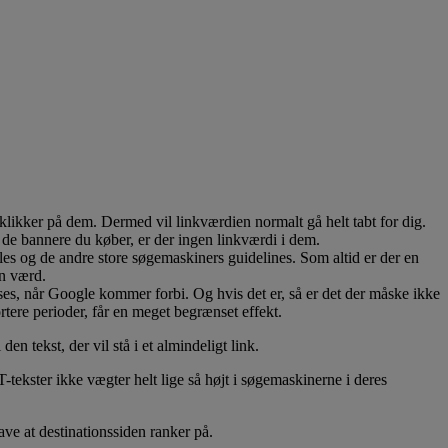
klikker på dem. Dermed vil linkværdien normalt gå helt tabt for dig.
 de bannere du køber, er der ingen linkværdi i dem.
gles og de andre store søgemaskiners guidelines. Som altid er der en
en værd.
 vises, når Google kommer forbi. Og hvis det er, så er det der måske ikke
ortere perioder, får en meget begrænset effekt.
n tekst, der vil stå i et almindeligt link.
ekster ikke vægter helt lige så højt i søgemaskinerne i deres
ve at destinationssiden ranker på.