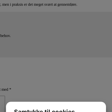
r, men i praksis er det meget svært at gennemføre.
 behov.
et med
*
Samtykke til cookies