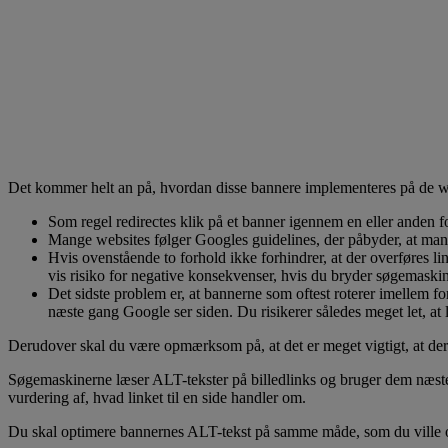
Det kommer helt an på, hvordan disse bannere implementeres på de web
Som regel redirectes klik på et banner igennem en eller anden f
Mange websites følger Googles guidelines, der påbyder, at man 
Hvis ovenstående to forhold ikke forhindrer, at der overføres li
vis risiko for negative konsekvenser, hvis du bryder søgemaskine
Det sidste problem er, at bannerne som oftest roterer imellem for
næste gang Google ser siden. Du risikerer således meget let, at l
Derudover skal du være opmærksom på, at det er meget vigtigt, at der er 
Søgemaskinerne læser ALT-tekster på billedlinks og bruger dem næsten 
vurdering af, hvad linket til en side handler om.
Du skal optimere bannernes ALT-tekst på samme måde, som du ville opt