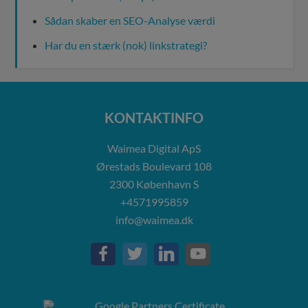
Sådan skaber en SEO-Analyse værdi
Har du en stærk (nok) linkstrategi?
KONTAKTINFO
Waimea Digital ApS
Ørestads Boulevard 108
2300
København S
+4571995859
info@waimea.dk