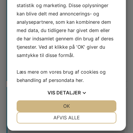
statistik og marketing. Disse oplysninger
kan blive delt med annoncerings- og
analysepartnere, som kan kombinere dem
Jeg er ikke en robot
med data, du tidligere har givet dem eller
de har indsamlet gennem din brug af deres
tjenester. Ved at klikke på 'OK' giver du
samtykke til disse formål.
Læs mere om vores brug af cookies og
behandling af persondata
her
.
VIS
DETALJER
JA
NEJ
OK
JA
NEJ
NØDVENDIGE
PRÆFERENCER
AFVIS ALLE
Waimea er certificeret
JA
NEJ
JA
NEJ