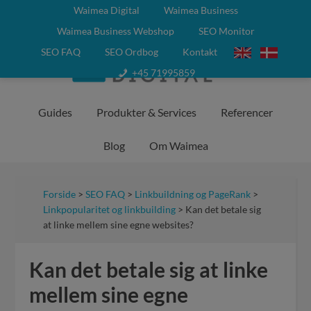
Waimea Digital
Waimea Business
Waimea Business Webshop
SEO Monitor
SEO FAQ
SEO Ordbog
Kontakt
+45 71995859
Guides
Produkter & Services
Referencer
Blog
Om Waimea
Forside
>
SEO FAQ
>
Linkbuildning og PageRank
>
Linkpopularitet og linkbuilding
> Kan det betale sig
at linke mellem sine egne websites?
Kan det betale sig at linke
mellem sine egne