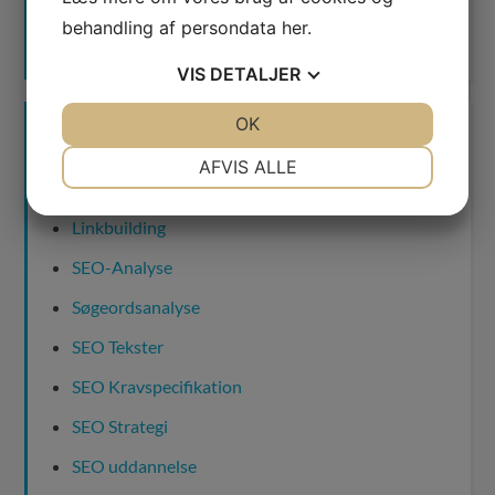
behandling af persondata
her
.
VIS
DETALJER
JA
NEJ
OK
JA
NEJ
PRODUKTER & SERVICES
NØDVENDIGE
PRÆFERENCER
AFVIS ALLE
SEO Rådgivning
JA
NEJ
JA
NEJ
Linkbuilding
MARKETING
STATISTIK
SEO-Analyse
Søgeordsanalyse
SEO Tekster
SEO Kravspecifikation
SEO Strategi
SEO uddannelse