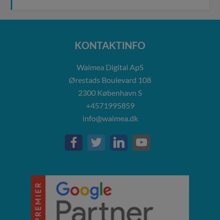
KONTAKTINFO
Waimea Digital ApS
Ørestads Boulevard 108
2300
København S
+4571995859
info@waimea.dk