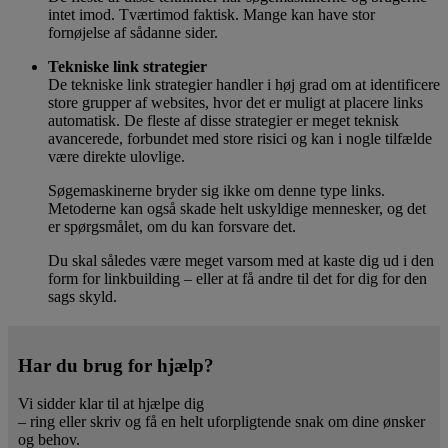
intet imod. Tværtimod faktisk. Mange kan have stor
fornøjelse af sådanne sider.
Tekniske link strategier
De tekniske link strategier handler i høj grad om at identificere
store grupper af websites, hvor det er muligt at placere links
automatisk. De fleste af disse strategier er meget teknisk
avancerede, forbundet med store risici og kan i nogle tilfælde
være direkte ulovlige.
Søgemaskinerne bryder sig ikke om denne type links.
Metoderne kan også skade helt uskyldige mennesker, og det
er spørgsmålet, om du kan forsvare det.
Du skal således være meget varsom med at kaste dig ud i den
form for linkbuilding – eller at få andre til det for dig for den
sags skyld.
Har du brug for hjælp?
Vi sidder klar til at hjælpe dig
– ring eller skriv og få en helt uforpligtende snak om dine ønsker
og behov.