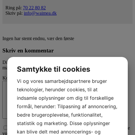
Ring på:
70 22 80 82
Skriv på:
info@waimea.dk
Ingen har stemt endnu, vær den første
Skriv en kommentar
Din e-mailadresse vil ikke blive publiceret.
Krævede felter er
Samtykke til cookies
markeret med
*
Kommentar
Vi og vores samarbejdspartnere bruger
teknologier, herunder cookies, til at
indsamle oplysninger om dig til forskellige
formål, herunder: Tilpasning af annoncering,
bedre brugeroplevelse, funktionalitet,
statistik og marketing. Disse oplysninger
Afkryds for samtykke til, at vi behandler den data du sender. Se
kan blive delt med annoncerings- og
vores
privatlivspolitik
her.