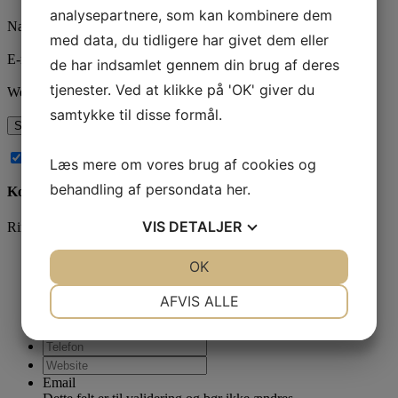
analysepartnere, som kan kombinere dem
Navn
*
med data, du tidligere har givet dem eller
E-mail
*
de har indsamlet gennem din brug af deres
tjenester. Ved at klikke på 'OK' giver du
Websted
samtykke til disse formål.
Abonnér på nye kommentarer til dette indlæg
Læs mere om vores brug af cookies og
behandling af persondata
her
.
Kontakt os
VIS
DETALJER
Ring og få en snak på
78 76 10 30
eller brug kontaktformularen
Navn
*
JA
NEJ
OK
JA
NEJ
NØDVENDIGE
PRÆFERENCER
AFVIS ALLE
*
JA
NEJ
JA
NEJ
MARKETING
STATISTIK
Email