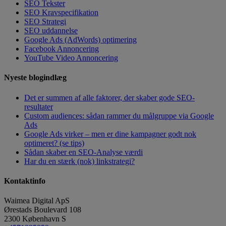
SEO Tekster
SEO Kravspecifikation
SEO Strategi
SEO uddannelse
Google Ads (AdWords) optimering
Facebook Annoncering
YouTube Video Annoncering
Nyeste blogindlæg
Det er summen af alle faktorer, der skaber gode SEO-
resultater
Custom audiences: sådan rammer du målgruppe via Google
Ads
Google Ads virker – men er dine kampagner godt nok
optimeret? (se tips)
Sådan skaber en SEO-Analyse værdi
Har du en stærk (nok) linkstrategi?
Kontaktinfo
Waimea Digital ApS
Ørestads Boulevard 108
2300
København S