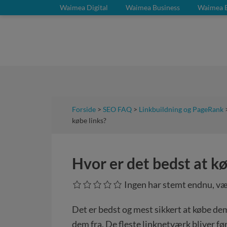
Waimea Digital
Waimea Business
Waimea 
Forside
>
SEO FAQ
>
Linkbuildning og PageRank
købe links?
Hvor er det bedst at kø
Ingen har stemt endnu, væ
Det er bedst og mest sikkert at købe de
dem fra. De fleste linknetværk bliver før 