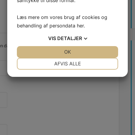
samtykke til disse formål.
Læs mere om vores brug af cookies og
behandling af persondata
her
.
VIS
DETALJER
en data du sender. Se vores
privatlivspolitik
her.
JA
NEJ
OK
JA
NEJ
NØDVENDIGE
PRÆFERENCER
AFVIS ALLE
JA
NEJ
JA
NEJ
MARKETING
STATISTIK