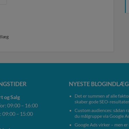
ndlæg
NGSTIDER
NYESTE BLOGINDLÆG
Det er summen af alle faktor
t og Salg
skaber gode SEO-resultate
r: 09:00 – 16:00
Custom audiences: sådan 
: 09:00 – 15:00
du målgruppe via Google A
Google Ads virker – men er