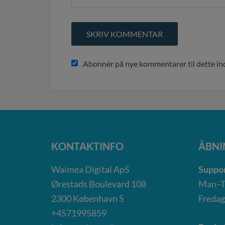
Abonnér på nye kommentarer til dette i
KONTAKTINFO
ÅBNI
Waimea Digital ApS
Suppor
Ørestads Boulevard 108
Man–To
2300
København S
Fredag
+4571995859