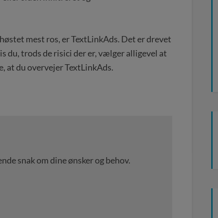
høstet mest ros, er TextLinkAds. Det er drevet
is du, trods de risici der er, vælger alligevel at
le, at du overvejer TextLinkAds.
igtende snak om dine ønsker og behov.