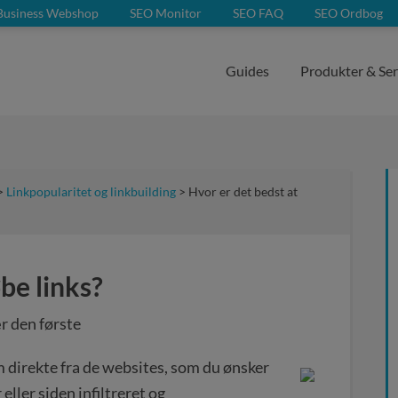
Business Webshop
SEO Monitor
SEO FAQ
SEO Ordbog
Guides
Produkter & Ser
>
Linkpopularitet og linkbuilding
> Hvor er det bedst at
be links?
r den første
m direkte fra de websites, som du ønsker
eller siden infiltreret og