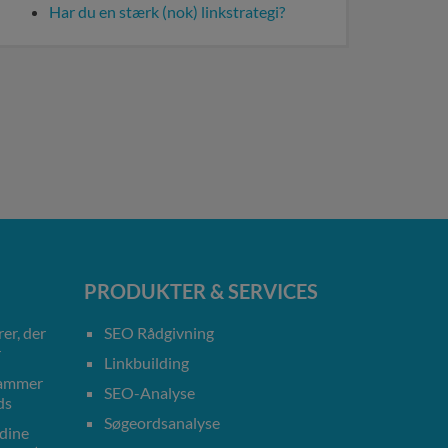
Har du en stærk (nok) linkstrategi?
PRODUKTER & SERVICES
er, der
SEO Rådgivning
r
Linkbuilding
rammer
SEO-Analyse
ds
Søgeordsanalyse
 dine