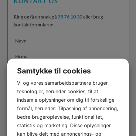
KONTAKT OS
Ring og få en snak på
78 76 10 30
eller brug
kontaktformularen
Samtykke til cookies
Vi og vores samarbejdspartnere bruger
teknologier, herunder cookies, til at
indsamle oplysninger om dig til forskellige
formål, herunder: Tilpasning af annoncering,
bedre brugeroplevelse, funktionalitet,
Jeg er ikke en robot
statistik og marketing. Disse oplysninger
kan blive delt med annoncerings- og