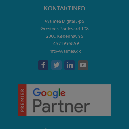
KONTAKTINFO
Waimea Digital ApS
Ørestads Boulevard 108
2300
København S
+4571995859
info@waimea.dk