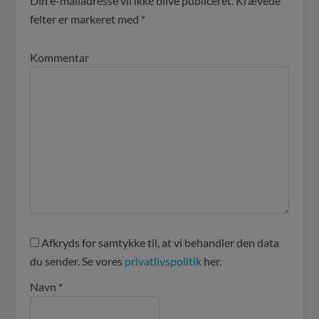
Din e-mailadresse vil ikke blive publiceret.
Krævede
felter er markeret med
*
Kommentar
Afkryds for samtykke til, at vi behandler den data
du sender. Se vores
privatlivspolitik
her.
Navn
*