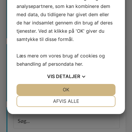
analysepartnere, som kan kombinere dem
med data, du tidligere har givet dem eller
de har indsamlet gennem din brug af deres
tjenester. Ved at klikke på 'OK' giver du
samtykke til disse formål.
Læs mere om vores brug af cookies og
behandling af persondata
her
.
VIS
DETALJER
Waimea er certificeret
JA
NEJ
OK
JA
NEJ
Google AdWords Premier Partner
NØDVENDIGE
PRÆFERENCER
AFVIS ALLE
JA
NEJ
JA
NEJ
MARKETING
STATISTIK