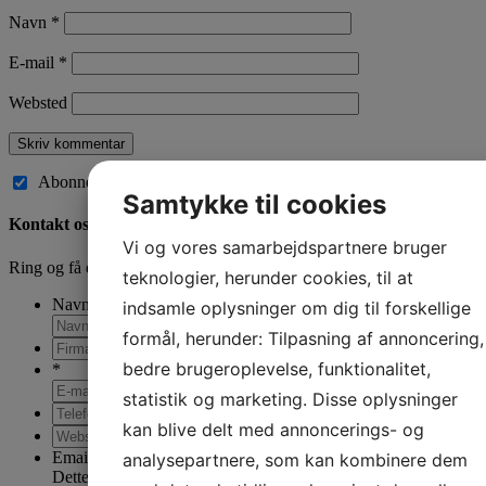
Navn
*
E-mail
*
Websted
Abonnér på nye kommentarer til dette indlæg
Samtykke til cookies
Kontakt os
Vi og vores samarbejdspartnere bruger
Ring og få en snak på
78 76 10 30
eller brug kontaktformularen
teknologier, herunder cookies, til at
Navn
*
indsamle oplysninger om dig til forskellige
formål, herunder: Tilpasning af annoncering,
bedre brugeroplevelse, funktionalitet,
*
statistik og marketing. Disse oplysninger
kan blive delt med annoncerings- og
Email
analysepartnere, som kan kombinere dem
Dette felt er til validering og bør ikke ændres.