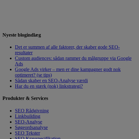
Nyeste blogindlæg
Det er summen af alle faktorer, der skaber gode SEO-
resultater
Custom audiences: sådan rammer du målgruppe via Google
Ads
Google Ads virker – men er dine kampagner godt nok
optimeret? (se tips)
Sådan skaber en SEO-Analyse værdi
Har du en stærk (nok) linkstrategi?
Produkter & Services
SEO Rådgivning
Linkbuilding
SEO-Analyse
Søgeordsanalyse
SEO Tekster
SEO Kravspecifikation