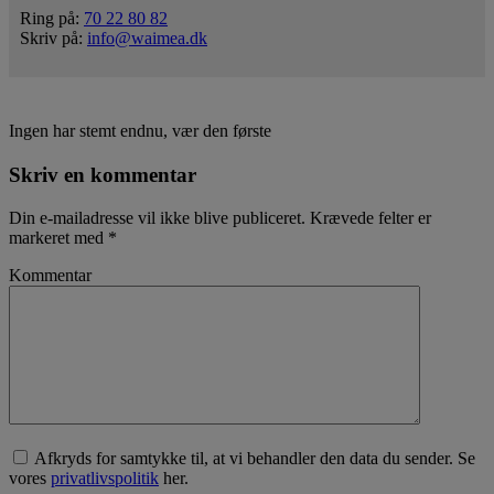
Ring på:
70 22 80 82
Skriv på:
info@waimea.dk
Ingen har stemt endnu, vær den første
Skriv en kommentar
Din e-mailadresse vil ikke blive publiceret.
Krævede felter er
markeret med
*
Kommentar
Afkryds for samtykke til, at vi behandler den data du sender. Se
vores
privatlivspolitik
her.