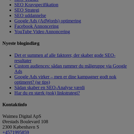
SEO Kravspecifikation
SEO Strategi
SEO uddannelse
Google Ads (AdWords) optimering
Facebook Annoncering
YouTube Video Annoncering
Nyeste blogindlæg
Det er summen af alle faktorer, der skaber gode SEO-
resultater
Custom audiences: sådan rammer du målgruppe via Google
Ads
Google Ads virker – men er dine kampagner godt nok
optimeret? (se tips)
Sådan skaber en SEO-Analyse værdi
Har du en stærk (nok) linkstrategi?
Kontaktinfo
Waimea Digital ApS
Ørestads Boulevard 108
2300
København S
+4571995859