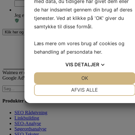
med data, du tidligere har givet dem eller
de har indsamlet gennem din brug af deres
Jeg er ikke en robot
tjenester. Ved at klikke på 'OK' giver du
samtykke til disse formål.
Læs mere om vores brug af cookies og
behandling af persondata
her
.
VIS
DETALJER
Waimea er certificeret
JA
NEJ
OK
JA
NEJ
Google AdWords Premier Partner
NØDVENDIGE
PRÆFERENCER
AFVIS ALLE
JA
NEJ
JA
NEJ
Produkter & Services
MARKETING
STATISTIK
SEO Rådgivning
Linkbuilding
SEO-Analyse
Søgeordsanalyse
SEO Tekster