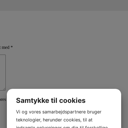
et med
*
Samtykke til cookies
ores
privatlivspolitik
her.
Vi og vores samarbejdspartnere bruger
teknologier, herunder cookies, til at
indsamle oplysninger om dig til forskellige