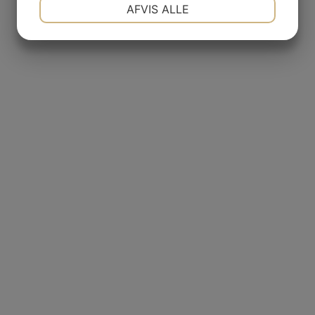
NØDVENDIGE
PRÆFERENCER
AFVIS ALLE
JA
NEJ
JA
NEJ
MARKETING
STATISTIK