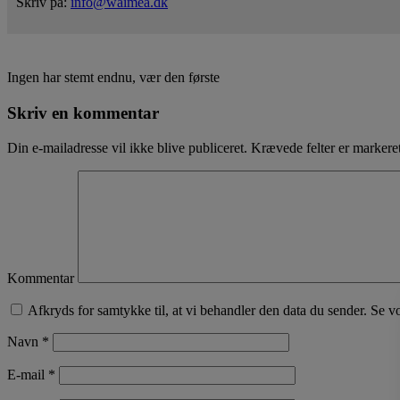
Skriv på:
info@waimea.dk
Ingen har stemt endnu, vær den første
Skriv en kommentar
Din e-mailadresse vil ikke blive publiceret.
Krævede felter er marker
Kommentar
Afkryds for samtykke til, at vi behandler den data du sender. Se v
Navn
*
E-mail
*