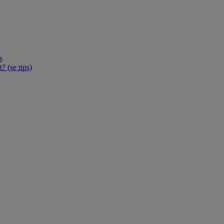
s
 (se tips)