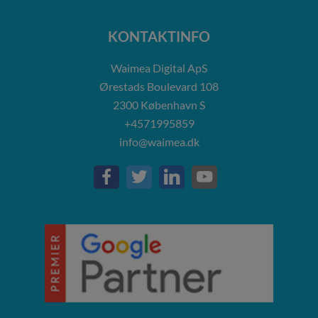
KONTAKTINFO
Waimea Digital ApS
Ørestads Boulevard 108
2300
København S
+4571995859
info@waimea.dk