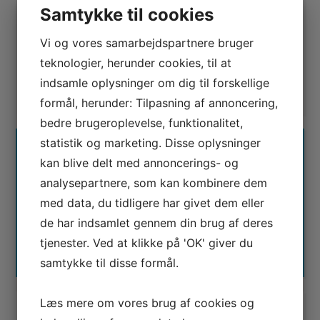
Samtykke til cookies
Kategori(er):
Facebook
,
Marketing
,
Nyheder
,
PPC
Vi og vores samarbejdspartnere bruger
teknologier, herunder cookies, til at
8
stemmer - gennemsnit
4,9
indsamle oplysninger om dig til forskellige
formål, herunder: Tilpasning af annoncering,
bedre brugeroplevelse, funktionalitet,
statistik og marketing. Disse oplysninger
Luciano Bellacci
kan blive delt med annoncerings- og
Luciano Bellacci har mange års erfaring
analysepartnere, som kan kombinere dem
med Google Ads (AdWords) og SEO og
med data, du tidligere har givet dem eller
er naturligvis certificeret af Google. Til dagligt er
de har indsamlet gennem din brug af deres
Luciano ansat som CMO & Senior rådgiver her hos
tjenester. Ved at klikke på 'OK' giver du
Waimea Digital
samtykke til disse formål.
Læs mere om vores brug af cookies og
SKRIV EN KOMMENTAR