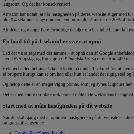
langsomt. Og det har konsekvenser!
Amazon har udtalt, at når hastigheden på deres website stiger med 0,
blot 0,4 sekunder langsommere, end normalt, så mister de 20% af traf
Alt dette, og mange flere fornuftige detaljer om hastighed, kan du læs
En load tid på 1 sekund er svær at opnå
Lad det være sagt med det samme – at opnå den af Google anbefalede lo
lave DNS opslag og foretage
TCP handshake
. Så er der kun 400 ms t
Hele websiden behøver ikke, at loade på under 1 sekund for, at leve o
så brugere hurtigt kan se om han eller hun er landet det rigtig sted og 
Og netop dette er en meget vigtig pointe, som jeg synes Digicure helt ov
Det er med andre ord ikke nok bare at måle hele websidens hastighed – 
Start med at måle hastigheden på dit website
Når du skal igang med at optimere hastigheden på dit website er første
og gratis af slagsen er:
Google PageSpeed Insight