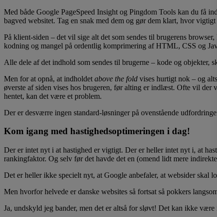
Med både Google PageSpeed Insight og Pingdom Tools kan du få indikat
bagved websitet. Tag en snak med dem og gør dem klart, hvor vigtigt d
På klient-siden – det vil sige alt det som sendes til brugerens browse
kodning og mangel på ordentlig komprimering af HTML, CSS og Jav
Alle dele af det indhold som sendes til brugerne – kode og objekter, s
Men for at opnå, at indholdet
above the fold
vises hurtigt nok – og alts
øverste af siden vises hos brugeren, før alting er indlæst. Ofte vil der
hentet, kan det være et problem.
Der er desværre ingen standard-løsninger på ovenstående udfordringer m
Kom igang med hastighedsoptimeringen i dag!
Der er intet nyt i at hastighed er vigtigt. Der er heller intet nyt i, at
rankingfaktor. Og selv før det havde det en (omend lidt mere indirekt
Det er heller ikke specielt nyt, at Google anbefaler, at websider skal 
Men hvorfor helvede er danske websites så fortsat så pokkers langs
Ja, undskyld jeg bander, men det er altså for sløvt! Det kan ikke være 