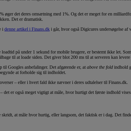
1% øger det deres omsætning med 1%. Og det er meget for en milliardfor
ikken. Det er dramatisk.
e i
denne artikel i Finans.dk
i går, hvor også Digicures undersøgelse af
adtid på under 1 sekund for mobile brugere, er bestemt ikke let. Som r
ilbage til at loade siden. Det giver blot 200 ms til at serveren kan leve
p til Googles anbefalinger. Det afgørende er, at
above the fold
indhold gø
begynde at forholde sig til indholdet.
erser – eller i hvert fald ikke nævner i deres udtalelser til Finans.dk.
det er også meget vigtigt at måle, hvor hurtigt det første indhold vises
 skridt, at måle hvor hurtig, eller langsom, det faktisk er i dag. Det f