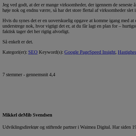
Jeg ved godt, at der er mange virksomheder, der igennem de seneste år
høje nok og endnu værre, så har det store flertal af virksomheder slet in
Hvis du synes det er en uoverskuelig opgave at komme igang med at opt
understrege nok, hvor vigtigt det er, at du får lagt en plan for – hurti
faktisk tager det her rigtig alvorligt.
Så enkelt er det.
Kategori(er):
SEO
Keyword(s):
Google PageSpeed Insight
,
Hastighe
7
stemmer - gennemsnit
4,4
Mikkel deMib Svendsen
Udviklingsdirektør og stiftende partner i Waimea Digital. Har siden 1