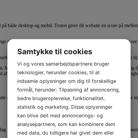
ed på både desktop og mobil. Testen giver dit website en score på mell
ngs skal vurdere hvor hurtigt dit website er. Så hvis du får en god sco
Samtykke til cookies
dering af, hvor hurtigt dit website er, du får også helt konkrete tips ti
Vi og vores samarbejdspartnere bruger
 Med dette værktøj måles den faktiske respons fra din webserver og du
teknologier, herunder cookies, til at
 ud af, hvilke elementer det er, som skaber de største flaskehalse i hastig
indsamle oplysninger om dig til forskellige
formål, herunder: Tilpasning af annoncering,
site er. Mange flere end jeg har mulighed for at gennemgå og komme me
bedre brugeroplevelse, funktionalitet,
statistik og marketing. Disse oplysninger
kan blive delt med annoncerings- og
analysepartnere, som kan kombinere dem
slag i bagvedliggende systemer og eksterne kilder, langsomme databaser 
med data, du tidligere har givet dem eller