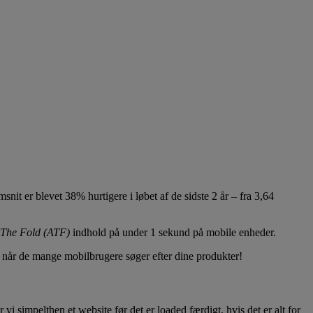
t er blevet 38% hurtigere i løbet af de sidste 2 år – fra 3,64
The Fold (ATF)
indhold på under 1 sekund på mobile enheder.
le, når de mange mobilbrugere søger efter dine produkter!
vi simpelthen et website før det er loaded færdigt, hvis det er alt for