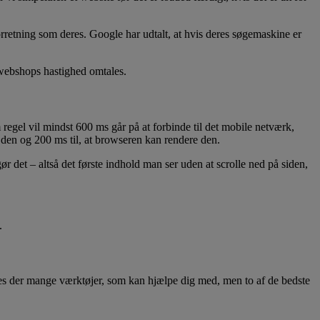
retning som deres. Google har udtalt, at hvis deres søgemaskine er
 webshops hastighed omtales.
egel vil mindst 600 ms går på at forbinde til det mobile netværk,
re den og 200 ms til, at browseren kan rendere den.
r det – altså det første indhold man ser uden at scrolle ned på siden,
.
indes der mange værktøjer, som kan hjælpe dig med, men to af de bedste