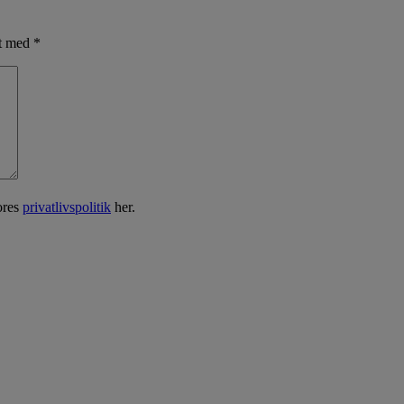
et med
*
ores
privatlivspolitik
her.