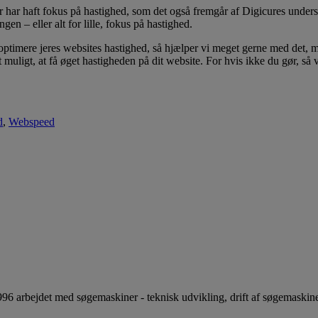
 har haft fokus på hastighed, som det også fremgår af Digicures undersø
gen – eller alt for lille, fokus på hastighed.
imere jeres websites hastighed, så hjælper vi meget gerne med det, men
gst muligt, at få øget hastigheden på dit website. For hvis ikke du gør, s
d
,
Webspeed
996 arbejdet med søgemaskiner - teknisk udvikling, drift af søgemaskin