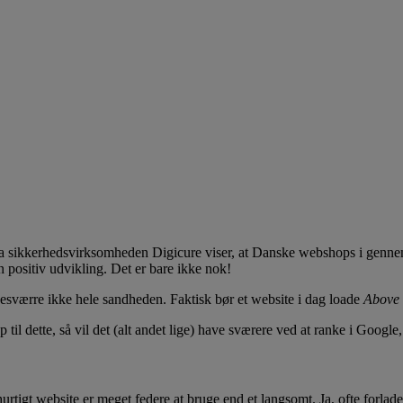
 sikkerhedsvirksomheden Digicure viser, at Danske webshops i gennemsni
n positiv udvikling. Det er bare ikke nok!
 desværre ikke hele sandheden. Faktisk bør et website i dag loade
Above 
op til dette, så vil det (alt andet lige) have sværere ved at ranke i Goog
rtigt website er meget federe at bruge end et langsomt. Ja, ofte forlader 