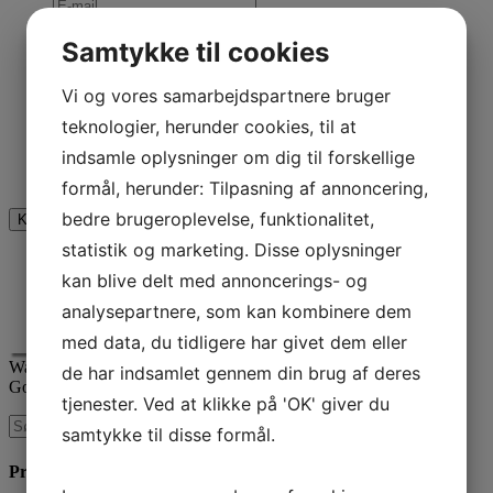
Samtykke til cookies
Comments
Dette felt er til validering og bør ikke ændres.
Vi og vores samarbejdspartnere bruger
teknologier, herunder cookies, til at
indsamle oplysninger om dig til forskellige
Jeg er ikke en robot
formål, herunder: Tilpasning af annoncering,
bedre brugeroplevelse, funktionalitet,
statistik og marketing. Disse oplysninger
kan blive delt med annoncerings- og
analysepartnere, som kan kombinere dem
med data, du tidligere har givet dem eller
Waimea er certificeret
de har indsamlet gennem din brug af deres
Google AdWords Premier Partner
tjenester. Ved at klikke på 'OK' giver du
samtykke til disse formål.
Produkter & Services