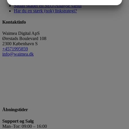
optimeret? (se tips)
JA
NEJ
JA
NEJ
Sådan skaber en SEO-Analyse værdi
MARKETING
STATISTIK
Har du en stærk (nok) linkstrategi?
Kontaktinfo
Waimea Digital ApS
Ørestads Boulevard 108
2300
København S
+4571995859
info@waimea.dk
Åbningstider
Support og Salg
Man–Tor: 09:00 – 16:00