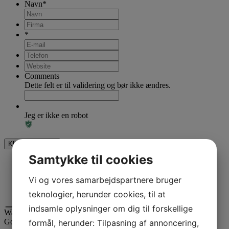
Navn
*
*
Comments
Dette felt er til validering og bør ikke ændres.
Jeg er ikke en robot
Samtykke til cookies
Vi og vores samarbejdspartnere bruger
teknologier, herunder cookies, til at
indsamle oplysninger om dig til forskellige
Waimea er certificeret
Google AdWords Premier Partner
formål, herunder: Tilpasning af annoncering,