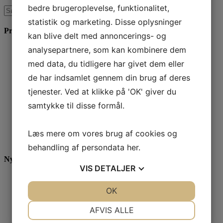
bedre brugeroplevelse, funktionalitet,
statistik og marketing. Disse oplysninger
Produkter & Services
kan blive delt med annoncerings- og
analysepartnere, som kan kombinere dem
SEO Rådgivning
Linkbuilding
med data, du tidligere har givet dem eller
SEO-Analyse
de har indsamlet gennem din brug af deres
Søgeordsanalyse
SEO Tekster
tjenester. Ved at klikke på 'OK' giver du
SEO Kravspecifikation
SEO Strategi
samtykke til disse formål.
SEO uddannelse
Google Ads (AdWords) optimering
Facebook Annoncering
Læs mere om vores brug af cookies og
YouTube Video Annoncering
behandling af persondata
her
.
Nyeste blogindlæg
VIS
DETALJER
Det er summen af alle faktorer, der skaber gode SEO-
resultater
JA
NEJ
OK
JA
NEJ
Custom audiences: sådan rammer du målgruppe via Google
NØDVENDIGE
PRÆFERENCER
Ads
AFVIS ALLE
Google Ads virker – men er dine kampagner godt nok