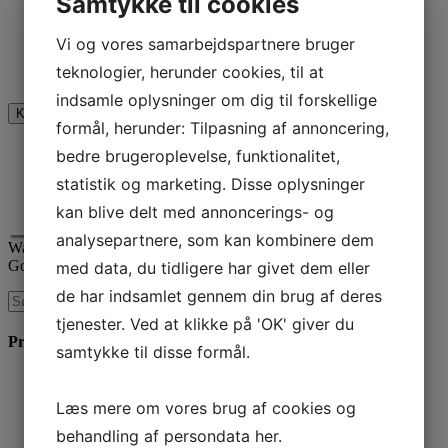
Samtykke til cookies
Vi og vores samarbejdspartnere bruger
Jeg er ikke en robot
teknologier, herunder cookies, til at
indsamle oplysninger om dig til forskellige
formål, herunder: Tilpasning af annoncering,
bedre brugeroplevelse, funktionalitet,
statistik og marketing. Disse oplysninger
kan blive delt med annoncerings- og
analysepartnere, som kan kombinere dem
Waimea er certificeret
Google AdWords Premier Partner
med data, du tidligere har givet dem eller
de har indsamlet gennem din brug af deres
tjenester. Ved at klikke på 'OK' giver du
Produkter & Services
samtykke til disse formål.
SEO Rådgivning
Linkbuilding
Læs mere om vores brug af cookies og
SEO-Analyse
behandling af persondata
her
.
Søgeordsanalyse