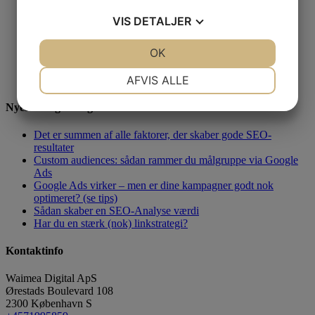
SEO Tekster
SEO Kravspecifikation
VIS
DETALJER
SEO Strategi
SEO uddannelse
JA
NEJ
OK
JA
NEJ
Google Ads (AdWords) optimering
Facebook Annoncering
NØDVENDIGE
PRÆFERENCER
AFVIS ALLE
YouTube Video Annoncering
JA
NEJ
JA
NEJ
Nyeste blogindlæg
MARKETING
STATISTIK
Det er summen af alle faktorer, der skaber gode SEO-
resultater
Custom audiences: sådan rammer du målgruppe via Google
Ads
Google Ads virker – men er dine kampagner godt nok
optimeret? (se tips)
Sådan skaber en SEO-Analyse værdi
Har du en stærk (nok) linkstrategi?
Kontaktinfo
Waimea Digital ApS
Ørestads Boulevard 108
2300
København S