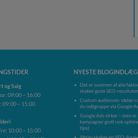
NGSTIDER
NYESTE BLOGINDLÆG
Det er summen af alle faktor
t og Salg
skaber gode SEO-resultate
r: 09:00 – 16:00
Custom audiences: sådan 
: 09:00 – 15:00
du målgruppe via Google A
Google Ads virker – men er
deri
kampagner godt nok optime
tips)
e: 10:00 – 15:00
Sådan skaber en SEO-Anal