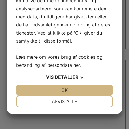
kan blive delt med annoncerings- og
analysepartnere, som kan kombinere dem
med data, du tidligere har givet dem eller
de har indsamlet gennem din brug af deres
tjenester. Ved at klikke på 'OK' giver du
samtykke til disse formål.
Læs mere om vores brug af cookies og
behandling af persondata
her
.
VIS
DETALJER
JA
NEJ
OK
JA
NEJ
NØDVENDIGE
PRÆFERENCER
AFVIS ALLE
JA
NEJ
JA
NEJ
MARKETING
STATISTIK