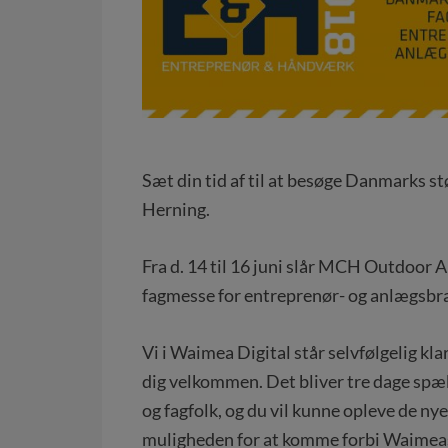
Sæt din tid af til at besøge Danmarks 
Herning.
Fra d. 14 til 16 juni slår MCH Outdoor
fagmesse for entreprenør- og anlægsbr
Vi i Waimea Digital står selvfølgelig klar
dig velkommen. Det bliver tre dage spæk
og fagfolk, og du vil kunne opleve de ny
muligheden for at komme forbi Waimea