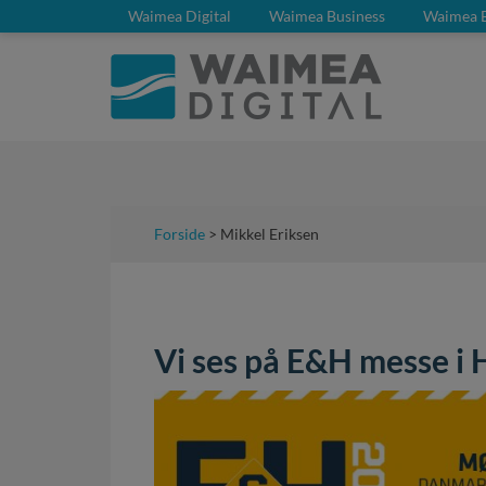
Waimea Digital
Waimea Business
Waimea 
Forside
> Mikkel Eriksen
Vi ses på E&H messe i 