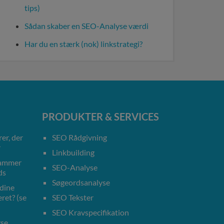
tips)
Sådan skaber en SEO-Analyse værdi
Har du en stærk (nok) linkstrategi?
PRODUKTER & SERVICES
er, der
SEO Rådgivning
r
Linkbuilding
rammer
SEO-Analyse
ds
Søgeordsanalyse
 dine
ret? (se
SEO Tekster
SEO Kravspecifikation
yse