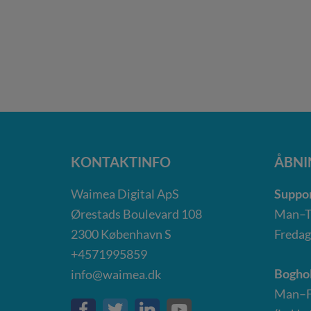
KONTAKTINFO
ÅBNI
Waimea Digital ApS
Suppor
Ørestads Boulevard 108
Man–To
2300
København S
Fredag
+4571995859
Boghol
info@waimea.dk
Man–Fr