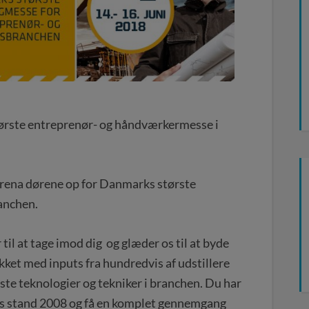
største entreprenør- og håndværkermesse i
 Arena dørene op for Danmarks største
anchen.
 til at tage imod dig og glæder os til at byde
ket med inputs fra hundredvis af udstillere
este teknologier og tekniker i branchen. Du har
s stand 2008 og få en komplet gennemgang