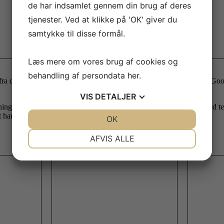
de har indsamlet gennem din brug af deres
tjenester. Ved at klikke på 'OK' giver du
samtykke til disse formål.
Læs mere om vores brug af cookies og
behandling af persondata
her
.
r fra de mange glade kunder. Men da flere og flere i dag bare søger i G
VIS
DETALJER
øsning med Waimea Business så Rolf helt slipper for at skulle rode med 
han er bedst til.
JA
NEJ
OK
JA
NEJ
NØDVENDIGE
PRÆFERENCER
AFVIS ALLE
JA
NEJ
JA
NEJ
MARKETING
STATISTIK