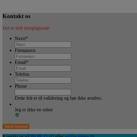
Kontakt os
Det er helt uforpligtende
Navn
*
Firmanavn
Email
*
Telefon
Phone
Dette felt er til validering og bør ikke ændres.
Jeg er ikke en robot
Kontakt os på
89 88 42 60
eller
ao@waimea.dk