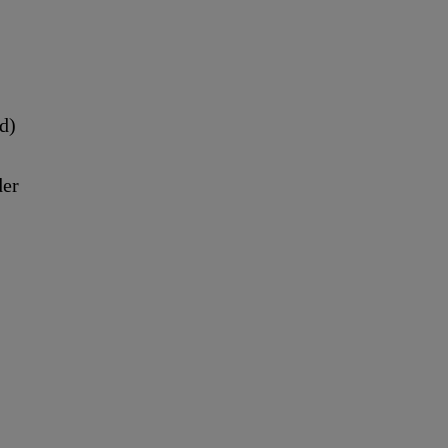
d)
der