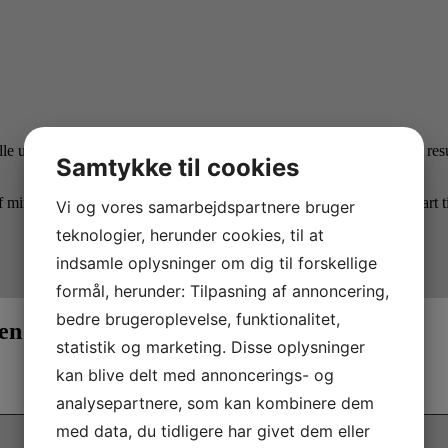
 ud og have lavet en hjemmesideløsning. Jeg har fået et rigtig flot resul
Samtykke til cookies
mine kunder fra Google. Waimea har klaret det hele for mig, fra start ti
Vi og vores samarbejdspartnere bruger
teknologier, herunder cookies, til at
indsamle oplysninger om dig til forskellige
formål, herunder: Tilpasning af annoncering,
bedre brugeroplevelse, funktionalitet,
t en Waimea Business hjemmeside
statistik og marketing. Disse oplysninger
kan blive delt med annoncerings- og
analysepartnere, som kan kombinere dem
med data, du tidligere har givet dem eller