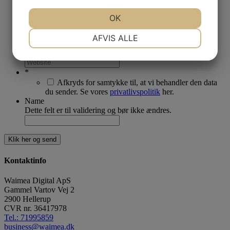
*
JA
NEJ
OK
JA
NEJ
*
NØDVENDIGE
PRÆFERENCER
AFVIS ALLE
*
JA
NEJ
JA
NEJ
MARKETING
STATISTIK
*
Afkryds for samtykke til, at vi behandler den data
du sender. Se vores
privatlivspolitik
her.
Name
Dette felt er til validering og bør ikke ændres.
Kontaktinfo
Waimea Digital ApS
Gammel Vartov Vej 2
2900
Hellerup
CVR nr.
36417978
Tel.: 71995859
business@waimea.dk