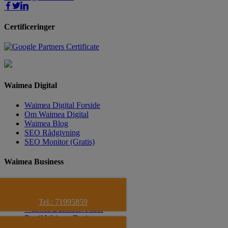
Certificeringer
Waimea Digital
Waimea Digital Forside
Om Waimea Digital
Waimea Blog
SEO Rådgivning
SEO Monitor (Gratis)
Waimea Business
Waimea Business forside
Waimea Business Cases
Alle Features
Tel.: 71995859
Waimea Business: Priser
Bestil Waimea Business
Hjemmesider til Restauranter