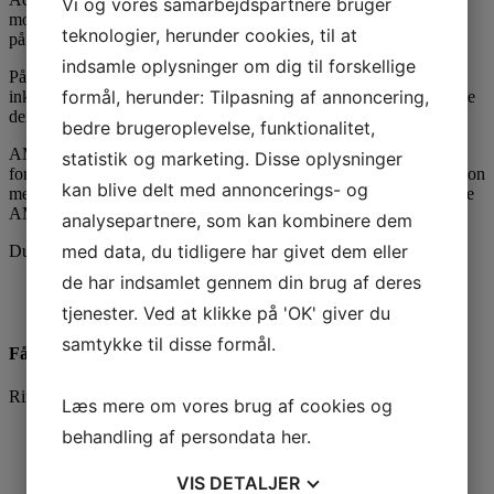
Vi og vores samarbejdspartnere bruger
mobil webside kodes, så den kan indlæses næsten med det samme
teknologier, herunder cookies, til at
på mobile enheder.
indsamle oplysninger om dig til forskellige
På Alle Waimea Business hjemmesider er der som standard
formål, herunder: Tilpasning af annoncering,
inkluderet AMP på alle de sider, hvor de kan lade sig gøre, at bruge
denne teknik.
bedre brugeroplevelse, funktionalitet,
AMP er på Waimea Business implementeret i en særlig optimeret
statistik og marketing. Disse oplysninger
form, der gør brugervenligheden større og sikrer en bedre integration
kan blive delt med annoncerings- og
med resten af din hjemmeside, end det normalt er tilfældet på andre
AMP-sider.
analysepartnere, som kan kombinere dem
med data, du tidligere har givet dem eller
Du kan læse mere om
Waimea Business AMP her
.
de har indsamlet gennem din brug af deres
tjenester. Ved at klikke på 'OK' giver du
samtykke til disse formål.
Få et godt tilbud
Ring og få en snak på
71995859
eller brug kontaktformularen
Læs mere om vores brug af cookies og
*
behandling af persondata
her
.
*
VIS
DETALJER