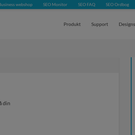
usiness webshop
SEO Monitor
SEO FAQ
SEO Ordbog
Produkt
Support
Design
å din