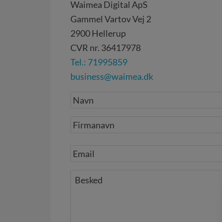
Waimea Digital ApS
Gammel Vartov Vej 2
2900
Hellerup
CVR nr.
36417978
Tel.: 71995859
business@waimea.dk