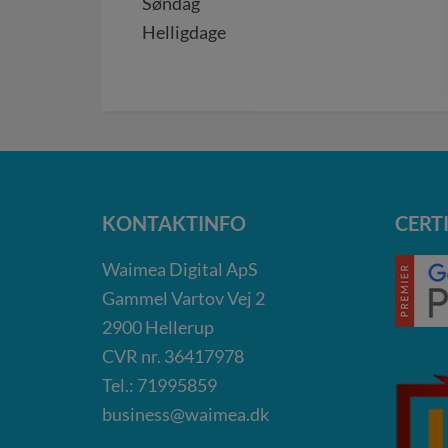
Søndag
Helligdage
KONTAKTINFO
CERT
Waimea Digital ApS
Gammel Vartov Vej 2
2900
Hellerup
CVR nr.
36417978
Tel.: 71995859
business@waimea.dk