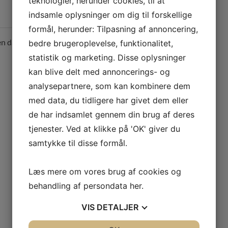
teknologier, herunder cookies, til at
indsamle oplysninger om dig til forskellige
formål, herunder: Tilpasning af annoncering,
en data du sender. Se vores
bedre brugeroplevelse, funktionalitet,
statistik og marketing. Disse oplysninger
kan blive delt med annoncerings- og
analysepartnere, som kan kombinere dem
med data, du tidligere har givet dem eller
de har indsamlet gennem din brug af deres
tjenester. Ved at klikke på 'OK' giver du
09:00 - 17:00
samtykke til disse formål.
09:00 - 17:00
09:00 - 17:00
Læs mere om vores brug af cookies og
09:00 - 17:00
behandling af persondata
her
.
09:00 - 17:00
VIS
DETALJER
Lukket