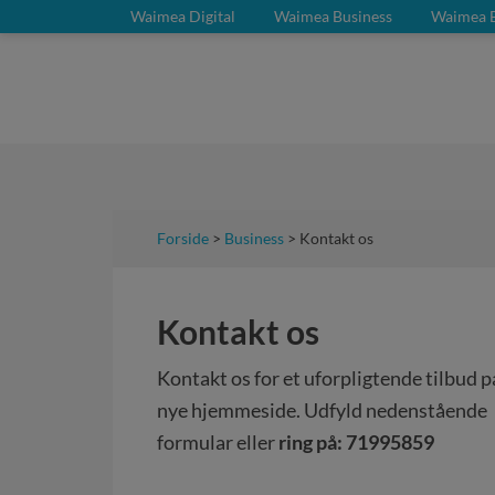
Waimea Digital
Waimea Business
Waimea B
Forside
>
Business
> Kontakt os
Kontakt os
Kontakt os for et uforpligtende tilbud p
nye hjemmeside. Udfyld nedenstående
formular eller
ring på: 71995859