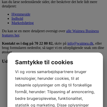
kan du læse nedenstående sider, der beskriver det hele lidt mere
detaljeret:
Hjemmeside
Indhold
Markedsføring
Du kan se en mere detaljeret oversigt over
alle Waimea Business
features her
.
Kontakt os i dag på 70 22 80 82,
skriv på
info@waimea.dk
, eller
brug formularen nedenfor, så tager vi en uforpligtende snak om dine
ønsker.
Samtykke til cookies
Udfyld formularen – så kontakter vi dig
Navn
*
Vi og vores samarbejdspartnere bruger
teknologier, herunder cookies, til at
Firmanavn
indsamle oplysninger om dig til forskellige
Email
*
formål, herunder: Tilpasning af annoncering,
bedre brugeroplevelse, funktionalitet,
Telefon
statistik og marketing. Disse oplysninger