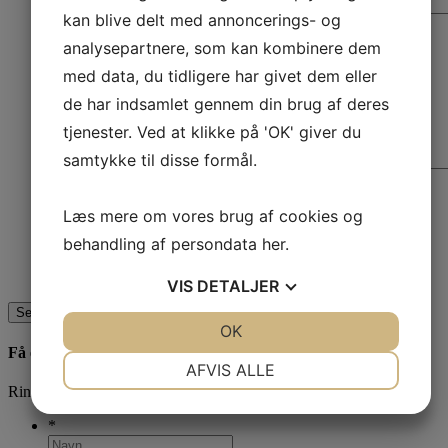
Besked
kan blive delt med annoncerings- og
analysepartnere, som kan kombinere dem
med data, du tidligere har givet dem eller
de har indsamlet gennem din brug af deres
tjenester. Ved at klikke på 'OK' giver du
samtykke til disse formål.
*
Afkryds for samtykke til, at vi behandler den data
Læs mere om vores brug af cookies og
du sender. Se vores
privatlivspolitik
her.
Comments
behandling af persondata
her
.
Dette felt er til validering og bør ikke ændres.
VIS
DETALJER
JA
NEJ
OK
JA
NEJ
Få et godt tilbud
NØDVENDIGE
PRÆFERENCER
AFVIS ALLE
Ring og få en snak på
71995859
eller brug kontaktformularen
JA
NEJ
JA
NEJ
*
MARKETING
STATISTIK