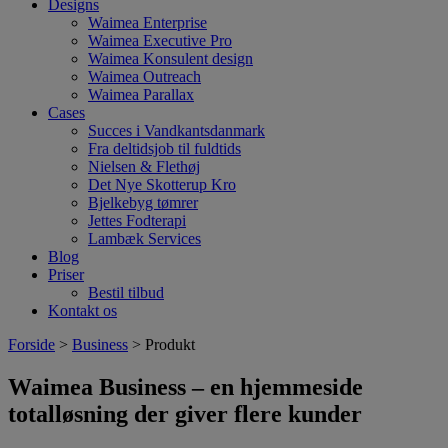
Designs
Waimea Enterprise
Waimea Executive Pro
Waimea Konsulent design
Waimea Outreach
Waimea Parallax
Cases
Succes i Vandkantsdanmark
Fra deltidsjob til fuldtids
Nielsen & Flethøj
Det Nye Skotterup Kro
Bjelkebyg tømrer
Jettes Fodterapi
Lambæk Services
Blog
Priser
Bestil tilbud
Kontakt os
Forside
>
Business
> Produkt
Waimea Business – en hjemmeside
totalløsning der giver flere kunder