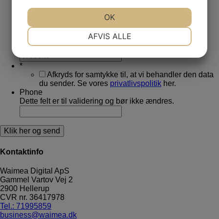
*
JA
NEJ
OK
JA
NEJ
*
NØDVENDIGE
PRÆFERENCER
AFVIS ALLE
*
JA
NEJ
JA
NEJ
*
MARKETING
STATISTIK
Afkryds for samtykke til, at vi behandler den data
du sender. Se vores
privatlivspolitik
her.
Phone
Dette felt er til validering og bør ikke ændres.
Kontaktinfo
Waimea Digital ApS
Gammel Vartov Vej 2
2900
Hellerup
CVR nr.
36417978
Tel.: 71995859
business@waimea.dk