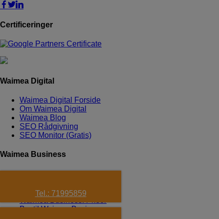
Certificeringer
Waimea Digital
Waimea Digital Forside
Om Waimea Digital
Waimea Blog
SEO Rådgivning
SEO Monitor (Gratis)
Waimea Business
Waimea Business forside
Waimea Business Cases
Alle Features
Tel.: 71995859
Waimea Business: Priser
Bestil Waimea Business
Hjemmesider til Restauranter