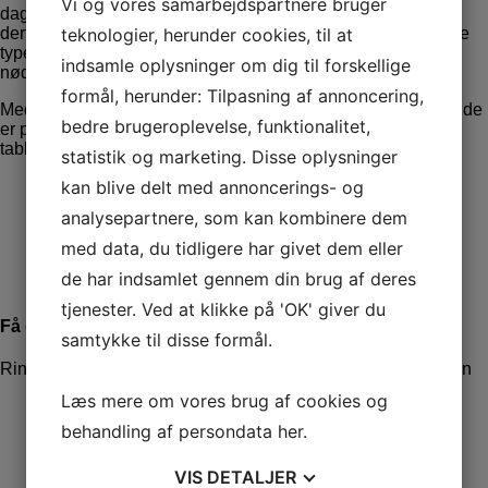
Vi og vores samarbejdspartnere bruger
dag mobiltelefoner og tablets til at gå på Nettet med. Det er
teknologier, herunder cookies, til at
derfor helt afgørende, at din hjemmeside fungere godt på alle
typer af enheder. Og det gør en hjemmeside desværre ikke
indsamle oplysninger om dig til forskellige
nødvendigvis som standard.
formål, herunder: Tilpasning af annoncering,
Med Waimea Business er du altid sikker på, at din hjemmeside
bedre brugeroplevelse, funktionalitet,
er perfekt optimeret til både desktop computere, notebooks,
tablets og smart phones.
statistik og marketing. Disse oplysninger
kan blive delt med annoncerings- og
Responsive Web Design (RWD)
analysepartnere, som kan kombinere dem
Hastighedsoptimering til mobil
med data, du tidligere har givet dem eller
Testet for 100% mobilvenlighed
AMP - Google Accelerated Mobile Pages
de har indsamlet gennem din brug af deres
tjenester. Ved at klikke på 'OK' giver du
Få et godt tilbud
samtykke til disse formål.
Ring og få en snak på
71995859
eller brug kontaktformularen
Læs mere om vores brug af cookies og
*
behandling af persondata
her
.
*
VIS
DETALJER