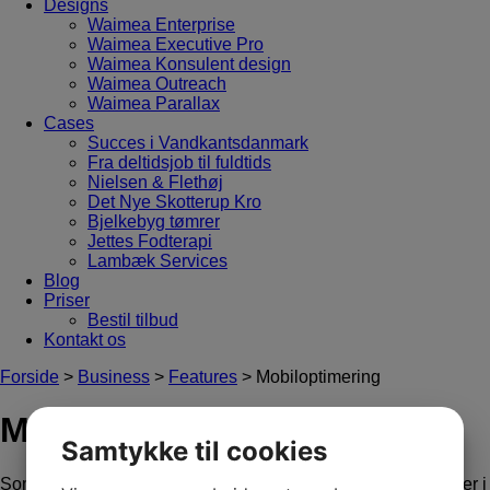
Designs
Waimea Enterprise
Waimea Executive Pro
Waimea Konsulent design
Waimea Outreach
Waimea Parallax
Cases
Succes i Vandkantsdanmark
Fra deltidsjob til fuldtids
Nielsen & Flethøj
Det Nye Skotterup Kro
Bjelkebyg tømrer
Jettes Fodterapi
Lambæk Services
Blog
Priser
Bestil tilbud
Kontakt os
Forside
>
Business
>
Features
> Mobiloptimering
Mobiloptimering
Samtykke til cookies
Som du sikkert allerede ved, benytter flere og flere mennesker i