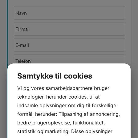
Samtykke til cookies
Vi og vores samarbejdspartnere bruger
Afkryds for samtykke til, at vi behandler den data
du sender. Se vores
privatlivspolitik
her.
teknologier, herunder cookies, til at
indsamle oplysninger om dig til forskellige
formål, herunder: Tilpasning af annoncering,
bedre brugeroplevelse, funktionalitet,
statistik og marketing. Disse oplysninger