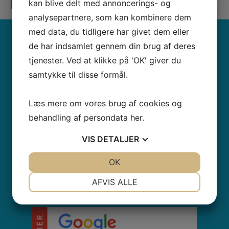
kan blive delt med annoncerings- og
analysepartnere, som kan kombinere dem
med data, du tidligere har givet dem eller
KONTAKTINFO
de har indsamlet gennem din brug af deres
tjenester. Ved at klikke på 'OK' giver du
Waimea Digital ApS
samtykke til disse formål.
Gammel Vartov Vej 2
2900
Hellerup
Læs mere om vores brug af cookies og
CVR nr.
36417978
behandling af persondata
her
.
Tel.: 71995859
business@waimea.dk
VIS
DETALJER
JA
NEJ
OK
JA
NEJ
NØDVENDIGE
PRÆFERENCER
AFVIS ALLE
CERTIFICERINGER
JA
NEJ
JA
NEJ
MARKETING
STATISTIK