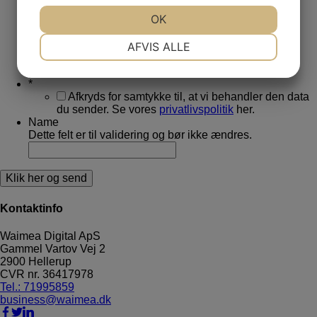
JA
NEJ
OK
JA
NEJ
*
NØDVENDIGE
PRÆFERENCER
AFVIS ALLE
*
JA
NEJ
JA
NEJ
*
MARKETING
STATISTIK
Afkryds for samtykke til, at vi behandler den data
du sender. Se vores
privatlivspolitik
her.
Name
Dette felt er til validering og bør ikke ændres.
Kontaktinfo
Waimea Digital ApS
Gammel Vartov Vej 2
2900
Hellerup
CVR nr.
36417978
Tel.: 71995859
business@waimea.dk