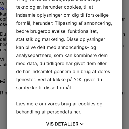
Vi tilmelder alle Waimea Business hjemmesider til
Google
teknologier, herunder cookies, til at
Search Console
(tidligere Google Webmaster Tools). Herfra
kan vi få vigtige informationer fra Google om, hvordan de
indsamle oplysninger om dig til forskellige
opfatter din hjemmeside, om der skulle være nogle problemer
formål, herunder: Tilpasning af annoncering,
osv.
bedre brugeroplevelse, funktionalitet,
Du behøver ikke foretage dig noget i den forbindelse. Som en
statistik og marketing. Disse oplysninger
del af din Waimea Business aftale overvåger vi løbende
beskeder via Google Search Console og reagerer på de ting,
kan blive delt med annoncerings- og
der evt. bør reageres på.
analysepartnere, som kan kombinere dem
Vi udtrækker også data fra Google Search Console, der
med data, du tidligere har givet dem eller
automatisk vises i dit
Waimea Business Client Center
.
de har indsamlet gennem din brug af deres
tjenester. Ved at klikke på 'OK' giver du
Få et godt tilbud
samtykke til disse formål.
Ring og få en snak på
71995859
eller brug kontaktformularen
*
Læs mere om vores brug af cookies og
behandling af persondata
her
.
*
VIS
DETALJER
*