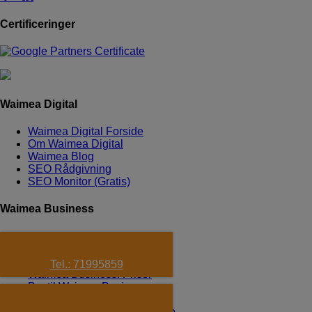
Certificeringer
Waimea Digital
Waimea Digital Forside
Om Waimea Digital
Waimea Blog
SEO Rådgivning
SEO Monitor (Gratis)
Waimea Business
Waimea Business forside
Waimea Business Cases
Alle Features
Tel.: 71995859
Waimea Business: Priser
Bestil Waimea Business
Hjemmesider til Restauranter
Hjemmesider til Håndværkere