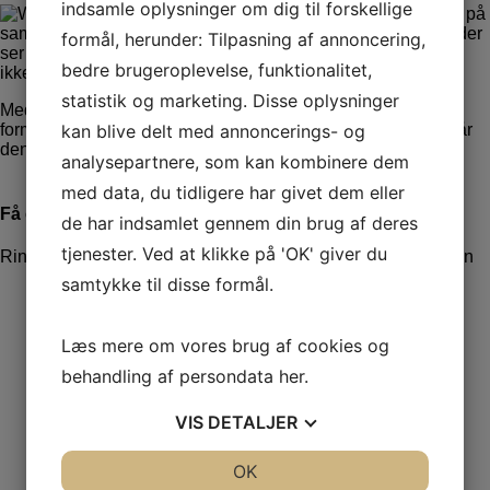
indsamle oplysninger om dig til forskellige
Social META-tagging sikrer på
samme måde som Schema.org i Google+, at links til dine sider
formål, herunder: Tilpasning af annoncering,
ser godt ud i også Facebook og Twitter. De bruger desværre
bedre brugeroplevelse, funktionalitet,
ikke Schema.org formatet. De har hver deres unikke format.
statistik og marketing. Disse oplysninger
Med Waimea Business er alle dine sider naturligvis korrekt
kan blive delt med annoncerings- og
formateret med et fuldt sæt af Social META-tag data, så du får
den bedst mulige visning i alle sociale medier.
analysepartnere, som kan kombinere dem
med data, du tidligere har givet dem eller
Få et godt tilbud
de har indsamlet gennem din brug af deres
tjenester. Ved at klikke på 'OK' giver du
Ring og få en snak på
71995859
eller brug kontaktformularen
samtykke til disse formål.
*
*
Læs mere om vores brug af cookies og
behandling af persondata
her
.
*
VIS
DETALJER
*
JA
NEJ
OK
JA
NEJ
*