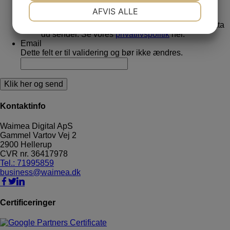
NØDVENDIGE
PRÆFERENCER
AFVIS ALLE
*
Afkryds for samtykke til, at vi behandler den data
JA
NEJ
JA
NEJ
du sender. Se vores
privatlivspolitik
her.
MARKETING
STATISTIK
Email
Dette felt er til validering og bør ikke ændres.
Kontaktinfo
Waimea Digital ApS
Gammel Vartov Vej 2
2900
Hellerup
CVR nr.
36417978
Tel.: 71995859
business@waimea.dk
Certificeringer