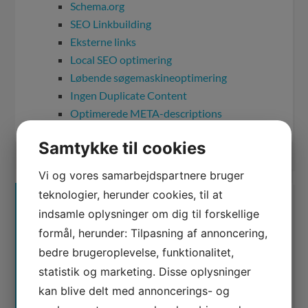
Schema.org
SEO Linkbuilding
Eksterne links
Local SEO optimering
Løbende søgemaskineoptimering
Ingen Duplicate Content
Optimerede META-descriptions
Samtykke til cookies
Vi og vores samarbejdspartnere bruger
teknologier, herunder cookies, til at
FÅ ET GODT TILBUD
indsamle oplysninger om dig til forskellige
formål, herunder: Tilpasning af annoncering,
Ring og få en snak på
71995859
eller brug
bedre brugeroplevelse, funktionalitet,
kontaktformularen
statistik og marketing. Disse oplysninger
kan blive delt med annoncerings- og