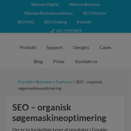
Waimea Digital
Waimea Business
Waimea Business webshop
SEO Monitor
SEO FAQ
SEO Ordbog
Kontakt
+45 71995859
Produkt
Support
Designs
Cases
Blog
Priser
Kontakt os
Forside
>
Business
>
Features
> SEO - organisk
søgemaskineoptimering
SEO – organisk
søgemaskineoptimering
Der er to forskellige typer af resultater i Google: