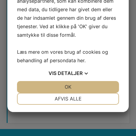
analysepartnere, som kan kombinere dem
med data, du tidligere har givet dem eller
de har indsamlet gennem din brug af deres
tjenester. Ved at klikke på 'OK' giver du
samtykke til disse formål.
Læs mere om vores brug af cookies og
behandling af persondata
her
.
Afkryds for samtykke til, at vi behandler den data
VIS
DETALJER
du sender. Se vores
privatlivspolitik
her.
JA
NEJ
OK
JA
NEJ
NØDVENDIGE
PRÆFERENCER
AFVIS ALLE
JA
NEJ
JA
NEJ
MARKETING
STATISTIK