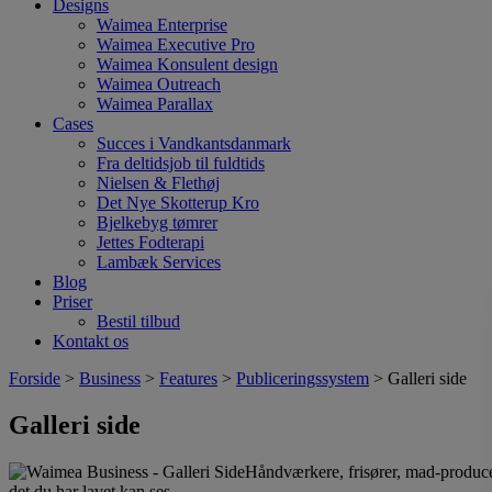
Designs
Waimea Enterprise
Waimea Executive Pro
Waimea Konsulent design
Waimea Outreach
Waimea Parallax
Cases
Succes i Vandkantsdanmark
Fra deltidsjob til fuldtids
Nielsen & Flethøj
Det Nye Skotterup Kro
Bjelkebyg tømrer
Jettes Fodterapi
Lambæk Services
Blog
Priser
Bestil tilbud
Kontakt os
Forside
>
Business
>
Features
>
Publiceringssystem
> Galleri side
Galleri side
Håndværkere, frisører, mad-producen
det du har lavet kan ses.