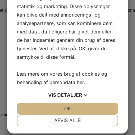
statistik og marketing. Disse oplysninger
n af alle dine billeder (som udgangspunkt op til 30). Når der kommer ny
kan blive delt med annoncerings- og
analysepartnere, som kan kombinere dem
med data, du tidligere har givet dem eller
de har indsamlet gennem din brug af deres
tjenester. Ved at klikke på 'OK' giver du
samtykke til disse formål.
Læs mere om vores brug af cookies og
behandling af persondata
her
.
VIS
DETALJER
JA
NEJ
OK
JA
NEJ
 sender. Se vores
privatlivspolitik
her.
NØDVENDIGE
PRÆFERENCER
AFVIS ALLE
JA
NEJ
JA
NEJ