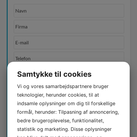
Samtykke til cookies
Vi og vores samarbejdspartnere bruger
Afkryds for samtykke til, at vi behandler den data
du sender. Se vores
privatlivspolitik
her.
teknologier, herunder cookies, til at
indsamle oplysninger om dig til forskellige
formål, herunder: Tilpasning af annoncering,
bedre brugeroplevelse, funktionalitet,
statistik og marketing. Disse oplysninger