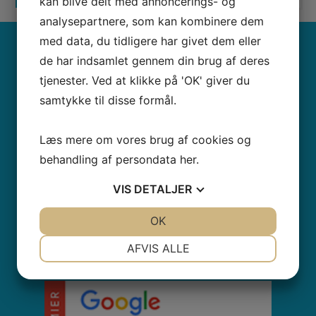
kan blive delt med annoncerings- og
analysepartnere, som kan kombinere dem
med data, du tidligere har givet dem eller
KONTAKTINFO
de har indsamlet gennem din brug af deres
tjenester. Ved at klikke på 'OK' giver du
Waimea Digital ApS
samtykke til disse formål.
Gammel Vartov Vej 2
2900
Hellerup
Læs mere om vores brug af cookies og
CVR nr.
36417978
behandling af persondata
her
.
Tel.: 71995859
business@waimea.dk
VIS
DETALJER
JA
NEJ
OK
JA
NEJ
NØDVENDIGE
PRÆFERENCER
AFVIS ALLE
CERTIFICERINGER
JA
NEJ
JA
NEJ
MARKETING
STATISTIK