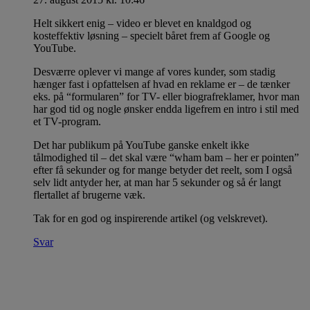
Helt sikkert enig – video er blevet en knaldgod og
kosteffektiv løsning – specielt båret frem af Google og
YouTube.
Desværre oplever vi mange af vores kunder, som stadig
hænger fast i opfattelsen af hvad en reklame er – de tænker
eks. på “formularen” for TV- eller biografreklamer, hvor man
har god tid og nogle ønsker endda ligefrem en intro i stil med
et TV-program.
Det har publikum på YouTube ganske enkelt ikke
tålmodighed til – det skal være “wham bam – her er pointen”
efter få sekunder og for mange betyder det reelt, som I også
selv lidt antyder her, at man har 5 sekunder og så ér langt
flertallet af brugerne væk.
Tak for en god og inspirerende artikel (og velskrevet).
Svar