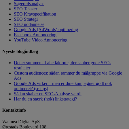
Søgeordsanalyse
SEO Tekster
SEO Kravspecifikation
SEO Strategi
SEO uddannelse
Google Ads (AdWords) optimering
Facebook Annoncering
YouTube Video Annoncering
Nyeste blogindlæg
Det er summen af alle faktorer, der skaber gode SEO-
resultater
Custom audiences: sådan rammer du målgruppe via Google
Ads
Google Ads virker – men er dine kampagner godt nok
optimeret? (se tips)
Sådan skaber en SEO-Analyse værdi
Har du en stærk (nok) linkstrategi?
Kontaktinfo
Waimea Digital ApS
Ørestads Boulevard 108