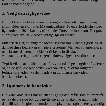
Lad os komme i gang!
1. Vælg den rigtige video
Når det kommer til videoannoncering via YouTube, spiller længden
af din video en stor rolle. Mit umiddelbare råd er, at holde sin video
lige under de 30 sekunder, når vi taler Trueview in-stream. Det gør,
at brugeren skal se videoen færdig, før du betaler.
Min erfaring er, at længere videoer sagtens kan klare sig godt, og at
du med disse bedre kan engagere brugerne. Men jeg vil anbefale, at
man bruger de længere videoer til f.eks. in-display
videoannoncering, hvor brugeren aktivt vælger, at se din video.
Typisk vil jeg anbefale dig, at afprøve forskellige længder af videoer
og holde godt øje med statistikker omkring, hvornår brugerne
forlader din video. På den måde kan du tilpasse din videos
budskaber bedst.
2. Optimér din kanal-side
Din kanal-side er dit image, dit design og den måde som du fremstår
på. På denne side bør du benytte dig af de forskellige muligheder,
der stilles til rådighed, herunder dit topbanner. Topbanneret giver dig