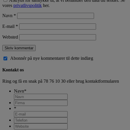
Afkryds for samtykke til, at vi behandler den data du sender. Se
vores
privatlivspolitik
her.
Navn
*
E-mail
*
Websted
Abonnér på nye kommentarer til dette indlæg
Kontakt os
Ring og få en snak på
78 76 10 30
eller brug kontaktformularen
Navn
*
*