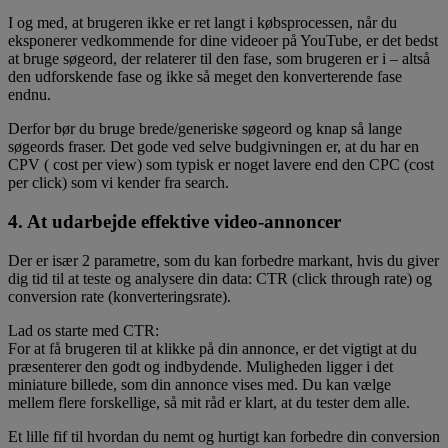
I og med, at brugeren ikke er ret langt i købsprocessen, når du
eksponerer vedkommende for dine videoer på YouTube, er det bedst
at bruge søgeord, der relaterer til den fase, som brugeren er i – altså
den udforskende fase og ikke så meget den konverterende fase
endnu.
Derfor bør du bruge brede/generiske søgeord og knap så lange
søgeords fraser. Det gode ved selve budgivningen er, at du har en
CPV ( cost per view) som typisk er noget lavere end den CPC (cost
per click) som vi kender fra search.
4. At udarbejde effektive video-annoncer
Der er især 2 parametre, som du kan forbedre markant, hvis du giver
dig tid til at teste og analysere din data: CTR (click through rate) og
conversion rate (konverteringsrate).
Lad os starte med CTR:
For at få brugeren til at klikke på din annonce, er det vigtigt at du
præsenterer den godt og indbydende. Muligheden ligger i det
miniature billede, som din annonce vises med. Du kan vælge
mellem flere forskellige, så mit råd er klart, at du tester dem alle.
Et lille fif til hvordan du nemt og hurtigt kan forbedre din conversion