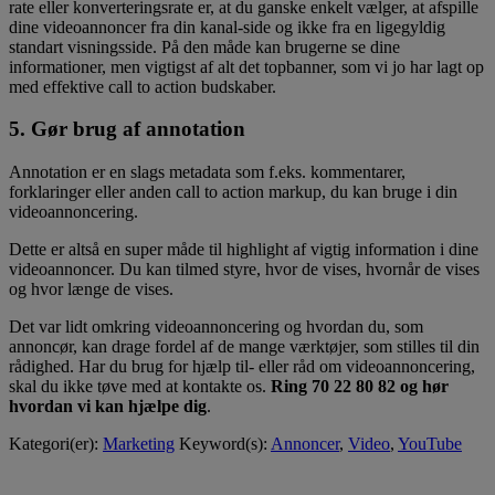
rate eller konverteringsrate er, at du ganske enkelt vælger, at afspille
dine videoannoncer fra din kanal-side og ikke fra en ligegyldig
standart visningsside. På den måde kan brugerne se dine
informationer, men vigtigst af alt det topbanner, som vi jo har lagt op
med effektive call to action budskaber.
5. Gør brug af annotation
Annotation er en slags metadata som f.eks. kommentarer,
forklaringer eller anden call to action markup, du kan bruge i din
videoannoncering.
Dette er altså en super måde til highlight af vigtig information i dine
videoannoncer. Du kan tilmed styre, hvor de vises, hvornår de vises
og hvor længe de vises.
Det var lidt omkring videoannoncering og hvordan du, som
annoncør, kan drage fordel af de mange værktøjer, som stilles til din
rådighed. Har du brug for hjælp til- eller råd om videoannoncering,
skal du ikke tøve med at kontakte os.
Ring 70 22 80 82 og hør
hvordan vi kan hjælpe dig
.
Kategori(er):
Marketing
Keyword(s):
Annoncer
,
Video
,
YouTube