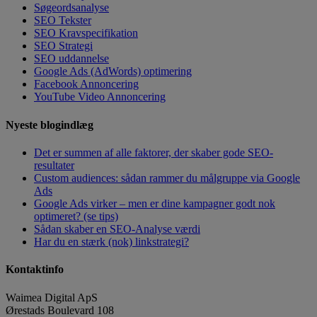
Søgeordsanalyse
SEO Tekster
SEO Kravspecifikation
SEO Strategi
SEO uddannelse
Google Ads (AdWords) optimering
Facebook Annoncering
YouTube Video Annoncering
Nyeste blogindlæg
Det er summen af alle faktorer, der skaber gode SEO-
resultater
Custom audiences: sådan rammer du målgruppe via Google
Ads
Google Ads virker – men er dine kampagner godt nok
optimeret? (se tips)
Sådan skaber en SEO-Analyse værdi
Har du en stærk (nok) linkstrategi?
Kontaktinfo
Waimea Digital ApS
Ørestads Boulevard 108