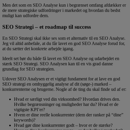
Men det som en SEO Analyse kun i begrænset omfang afdækker er
de mere strategiske udfordringer i markedet og hvordan du bedst
muligt kan udfordre dem.
SEO Strategi – et roadmap til success
En SEO Strategi skal ikke ses som et alternativ til en SEO Analyse.
Jeg vil altid anbefale, at du får lavet en god SEO Analyse forud for,
at du sætter det konkrete arbejde igang.
Ideelt set bør du både få lavet en SEO Analyse og udarbejdet en
stærk SEO Strategi. SEO Analysen kan til en vis grad danne
grundlag for SEO strategien.
Udover SEO Analysen er et vigtigt fundament for at lave en god
SEO strategi en omhyggelig analyse af dit (søge-) marked –
konkurrenterne og brugerne. Nogle af de ting du skal finde ud af er:
Hvad er særligt ved din virksomhed? Hvordan drives den.
Hvilke begrænsninger og muligheder har du? Hvad er de
vigtigste KPI’er?
Hvem er dine reelle konkurrenter (dem der ranker på “dine”
keywords)?
Hvad gør dine konkurrenter godt – hvor er de stærke?