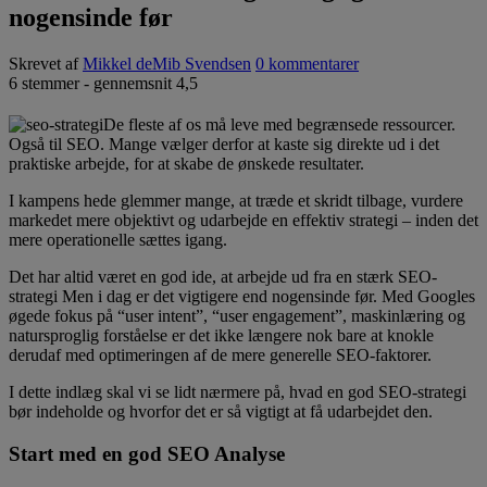
nogensinde før
Skrevet af
Mikkel deMib Svendsen
0 kommentarer
6
stemmer - gennemsnit
4,5
De fleste af os må leve med begrænsede ressourcer.
Også til SEO. Mange vælger derfor at kaste sig direkte ud i det
praktiske arbejde, for at skabe de ønskede resultater.
I kampens hede glemmer mange, at træde et skridt tilbage, vurdere
markedet mere objektivt og udarbejde en effektiv strategi – inden det
mere operationelle sættes igang.
Det har altid været en god ide, at arbejde ud fra en stærk SEO-
strategi Men i dag er det vigtigere end nogensinde før. Med Googles
øgede fokus på “user intent”, “user engagement”, maskinlæring og
natursproglig forståelse er det ikke længere nok bare at knokle
derudaf med optimeringen af de mere generelle SEO-faktorer.
I dette indlæg skal vi se lidt nærmere på, hvad en god SEO-strategi
bør indeholde og hvorfor det er så vigtigt at få udarbejdet den.
Start med en god SEO Analyse