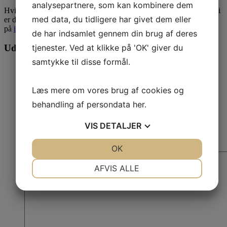
analysepartnere, som kan kombinere dem
Hvis du er interesseret i et tilbud på udarbejdelse af en SEO Strategi
med data, du tidligere har givet dem eller
er du meget velkiommen til at udfylde formularen nedenfor, skrive
på
info@waimea.dk
eller ringe på:
78 76 10 30
.
de har indsamlet gennem din brug af deres
tjenester. Ved at klikke på 'OK' giver du
Udfyld formularen og få et uforpligtende tilbud
samtykke til disse formål.
Navn
*
Firmanavn
Læs mere om vores brug af cookies og
behandling af persondata
her
.
Email
*
VIS
DETALJER
Telefon
Besked
JA
NEJ
OK
JA
NEJ
NØDVENDIGE
PRÆFERENCER
AFVIS ALLE
JA
NEJ
JA
NEJ
MARKETING
STATISTIK