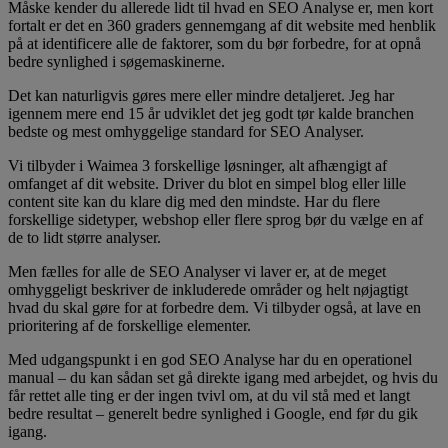
Måske kender du allerede lidt til hvad en SEO Analyse er, men kort
fortalt er det en 360 graders gennemgang af dit website med henblik
på at identificere alle de faktorer, som du bør forbedre, for at opnå
bedre synlighed i søgemaskinerne.
Det kan naturligvis gøres mere eller mindre detaljeret. Jeg har
igennem mere end 15 år udviklet det jeg godt tør kalde branchen
bedste og mest omhyggelige standard for SEO Analyser.
Vi tilbyder i Waimea 3 forskellige løsninger, alt afhængigt af
omfanget af dit website. Driver du blot en simpel blog eller lille
content site kan du klare dig med den mindste. Har du flere
forskellige sidetyper, webshop eller flere sprog bør du vælge en af
de to lidt større analyser.
Men fælles for alle de SEO Analyser vi laver er, at de meget
omhyggeligt beskriver de inkluderede områder og helt nøjagtigt
hvad du skal gøre for at forbedre dem. Vi tilbyder også, at lave en
prioritering af de forskellige elementer.
Med udgangspunkt i en god SEO Analyse har du en operationel
manual – du kan sådan set gå direkte igang med arbejdet, og hvis du
får rettet alle ting er der ingen tvivl om, at du vil stå med et langt
bedre resultat – generelt bedre synlighed i Google, end før du gik
igang.