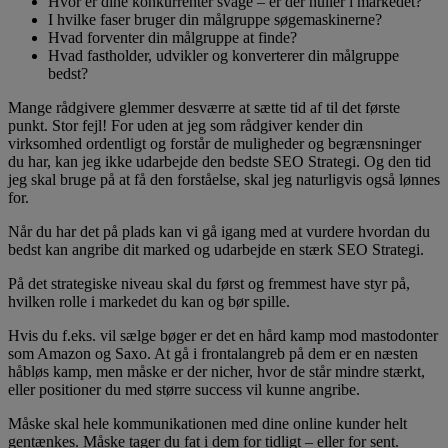
Hvor er dine konkurrenter svage – er der huller i markedet?
I hvilke faser bruger din målgruppe søgemaskinerne?
Hvad forventer din målgruppe at finde?
Hvad fastholder, udvikler og konverterer din målgruppe
bedst?
Mange rådgivere glemmer desværre at sætte tid af til det første
punkt. Stor fejl! For uden at jeg som rådgiver kender din
virksomhed ordentligt og forstår de muligheder og begrænsninger
du har, kan jeg ikke udarbejde den bedste SEO Strategi. Og den tid
jeg skal bruge på at få den forståelse, skal jeg naturligvis også lønnes
for.
Når du har det på plads kan vi gå igang med at vurdere hvordan du
bedst kan angribe dit marked og udarbejde en stærk SEO Strategi.
På det strategiske niveau skal du først og fremmest have styr på,
hvilken rolle i markedet du kan og bør spille.
Hvis du f.eks. vil sælge bøger er det en hård kamp mod mastodonter
som Amazon og Saxo. At gå i frontalangreb på dem er en næsten
håbløs kamp, men måske er der nicher, hvor de står mindre stærkt,
eller positioner du med større success vil kunne angribe.
Måske skal hele kommunikationen med dine online kunder helt
gentænkes. Måske tager du fat i dem for tidligt – eller for sent.