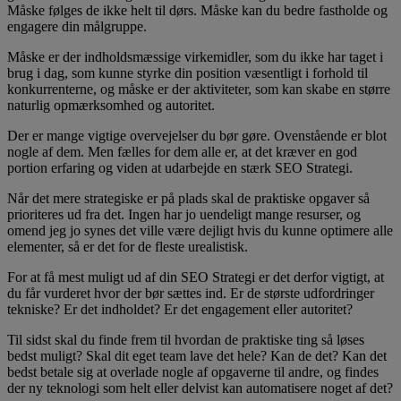
Måske følges de ikke helt til dørs. Måske kan du bedre fastholde og
engagere din målgruppe.
Måske er der indholdsmæssige virkemidler, som du ikke har taget i
brug i dag, som kunne styrke din position væsentligt i forhold til
konkurrenterne, og måske er der aktiviteter, som kan skabe en større
naturlig opmærksomhed og autoritet.
Der er mange vigtige overvejelser du bør gøre. Ovenstående er blot
nogle af dem. Men fælles for dem alle er, at det kræver en god
portion erfaring og viden at udarbejde en stærk SEO Strategi.
Når det mere strategiske er på plads skal de praktiske opgaver så
prioriteres ud fra det. Ingen har jo uendeligt mange resurser, og
omend jeg jo synes det ville være dejligt hvis du kunne optimere alle
elementer, så er det for de fleste urealistisk.
For at få mest muligt ud af din SEO Strategi er det derfor vigtigt, at
du får vurderet hvor der bør sættes ind. Er de største udfordringer
tekniske? Er det indholdet? Er det engagement eller autoritet?
Til sidst skal du finde frem til hvordan de praktiske ting så løses
bedst muligt? Skal dit eget team lave det hele? Kan de det? Kan det
bedst betale sig at overlade nogle af opgaverne til andre, og findes
der ny teknologi som helt eller delvist kan automatisere noget af det?