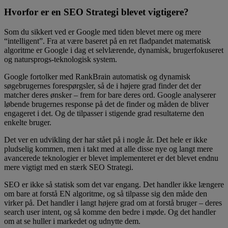
Hvorfor er en SEO Strategi blevet vigtigere?
Som du sikkert ved er Google med tiden blevet mere og mere
“intelligent”. Fra at være baseret på en ret fladpandet matematisk
algoritme er Google i dag et selvlærende, dynamisk, brugerfokuseret
og natursprogs-teknologisk system.
Google fortolker med RankBrain automatisk og dynamisk
søgebrugernes forespørgsler, så de i højere grad finder det der
matcher deres ønsker – frem for bare deres ord. Google analyserer
løbende brugernes response på det de finder og måden de bliver
engageret i det. Og de tilpasser i stigende grad resultaterne den
enkelte bruger.
Det ver en udvikling der har stået på i nogle år. Det hele er ikke
pludselig kommen, men i takt med at alle disse nye og langt mere
avancerede teknologier er blevet implementeret er det blevet endnu
mere vigtigt med en stærk SEO Strategi.
SEO er ikke så statisk som det var engang. Det handler ikke længere
om bare at forstå EN algoritme, og så tilpasse sig den måde den
virker på. Det handler i langt højere grad om at forstå bruger – deres
search user intent, og så komme den bedre i møde. Og det handler
om at se huller i markedet og udnytte dem.