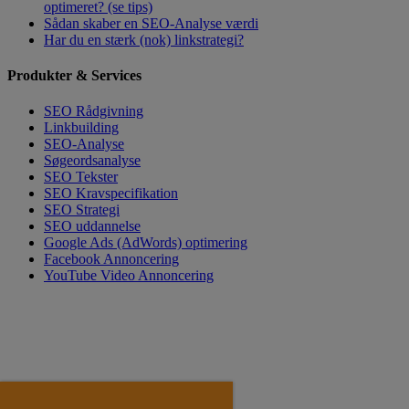
optimeret? (se tips)
Sådan skaber en SEO-Analyse værdi
Har du en stærk (nok) linkstrategi?
Produkter & Services
SEO Rådgivning
Linkbuilding
SEO-Analyse
Søgeordsanalyse
SEO Tekster
SEO Kravspecifikation
SEO Strategi
SEO uddannelse
Google Ads (AdWords) optimering
Facebook Annoncering
YouTube Video Annoncering