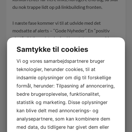
du nok trappe lidt op på linkbuilding fronten.
I næste fase kommer vi til at udvide med det
modsatte af alerts – “Gode Nyheder”. En “positiv
alert” vil blive udsted, når vi konstatere en positiv
udvikling i dine data – så altså i princippet det samme
Samtykke til cookies
som de nuværende alerts – bare med positivt
Vi og vores samarbejdspartnere bruger
fortegn.
teknologier, herunder cookies, til at
Positive nyheder behøver du naturligvis ikke tage
indsamle oplysninger om dig til forskellige
yderligere action på. Dem kan du bare læne dig
formål, herunder: Tilpasning af annoncering,
tilbage og nyde. Det er nu meget rart lige at få sådan
bedre brugeroplevelse, funktionalitet,
en glad email, med positive nyheder af og til 🙂
statistik og marketing. Disse oplysninger
kan blive delt med annoncerings- og
Opdateret konkurrent hitliste
analysepartnere, som kan kombinere dem
med data, du tidligere har givet dem eller
Konkurrenthitlisten er fortsat en af de mest unikke