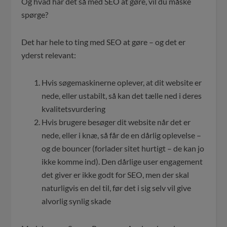
Og hvad har det så med SEO at gøre, vil du måske
spørge?
Det har hele to ting med SEO at gøre – og det er
yderst relevant:
Hvis søgemaskinerne oplever, at dit website er
nede, eller ustabilt, så kan det tælle ned i deres
kvalitetsvurdering
Hvis brugere besøger dit website når det er
nede, eller i knæ, så får de en dårlig oplevelse –
og de bouncer (forlader sitet hurtigt – de kan jo
ikke komme ind). Den dårlige user engagement
det giver er ikke godt for SEO, men der skal
naturligvis en del til, før det i sig selv vil give
alvorlig synlig skade