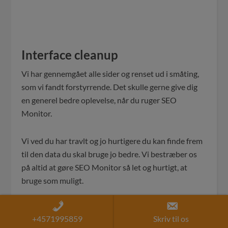
Interface cleanup
Vi har gennemgået alle sider og renset ud i småting,
som vi fandt forstyrrende. Det skulle gerne give dig
en generel bedre oplevelse, når du ruger SEO
Monitor.
Vi ved du har travlt og jo hurtigere du kan finde frem
til den data du skal bruge jo bedre. Vi bestræber os
på altid at gøre SEO Monitor så let og hurtigt, at
bruge som muligt.
Har du forslag til forbedringer hører vi naturligvis
+4571995859
Skriv til os
meget gerne fra dig. Smid en mail på:
info@waimea.dk