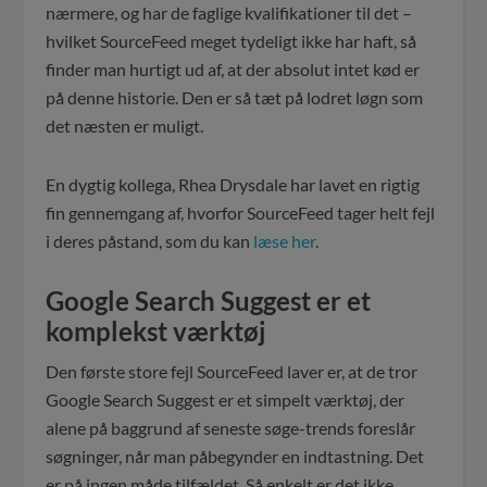
nærmere, og har de faglige kvalifikationer til det –
hvilket SourceFeed meget tydeligt ikke har haft, så
finder man hurtigt ud af, at der absolut intet kød er
på denne historie. Den er så tæt på lodret løgn som
det næsten er muligt.
En dygtig kollega, Rhea Drysdale har lavet en rigtig
fin gennemgang af, hvorfor SourceFeed tager helt fejl
i deres påstand, som du kan
læse her
.
Google Search Suggest er et
komplekst værktøj
Den første store fejl SourceFeed laver er, at de tror
Google Search Suggest er et simpelt værktøj, der
alene på baggrund af seneste søge-trends foreslår
søgninger, når man påbegynder en indtastning. Det
er på ingen måde tilfældet. Så enkelt er det ikke.