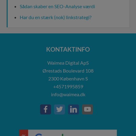
Sådan skaber en SEO-Analyse værdi
Har du en stærk (nok) linkstrategi?
KONTAKTINFO
Waimea Digital ApS
Ørestads Boulevard 108
2300
København S
+4571995859
info@waimea.dk