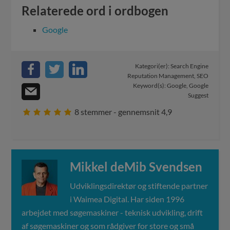
Relaterede ord i ordbogen
Google
Kategori(er):
Search Engine
Reputation Management
,
SEO
Keyword(s):
Google
,
Google
Suggest
8
stemmer - gennemsnit
4,9
Mikkel deMib Svendsen
Udviklingsdirektør og stiftende partner
i Waimea Digital. Har siden 1996
arbejdet med søgemaskiner - teknisk udvikling, drift
af søgemaskiner og som rådgiver for store og små