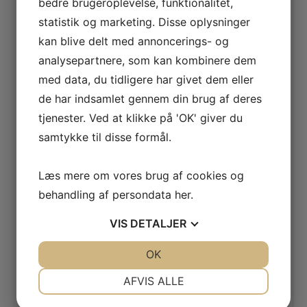
bedre brugeroplevelse, funktionalitet,
Jeg har ofte kritiseret Google for ting jeg mener der
statistik og marketing. Disse oplysninger
er fagligt belæg for. Google må og skal naturligvis,
som det dominerende medie de er, leve med det.
kan blive delt med annoncerings- og
analysepartnere, som kan kombinere dem
Men jeg bliver faktisk lidt harm, når et andet medie –
med data, du tidligere har givet dem eller
tilsyneladende udelukkende for egen vindings skyld,
de har indsamlet gennem din brug af deres
eller som et forsøg på politisk manipulation,
tjenester. Ved at klikke på 'OK' giver du
fremlægger så alvorlige beskyldninger mod Google,
samtykke til disse formål.
der øjensynligt stort set intet har med sandheden at
gøre.
Læs mere om vores brug af cookies og
behandling af persondata
her
.
Værst af alt, er der fare for at større medier og
dagblade – der måske ikke har den tekniske indsigt
VIS
DETALJER
jeg og andre fagnørder har, samler historien op og
JA
NEJ
OK
JA
NEJ
dermed spreder de falske påstande og giver
uberettiget troværdighed til historien. De risikerer, at
NØDVENDIGE
PRÆFERENCER
AFVIS ALLE
endnu flere tror på SourceFeeds forkerte påstande.
JA
NEJ
JA
NEJ