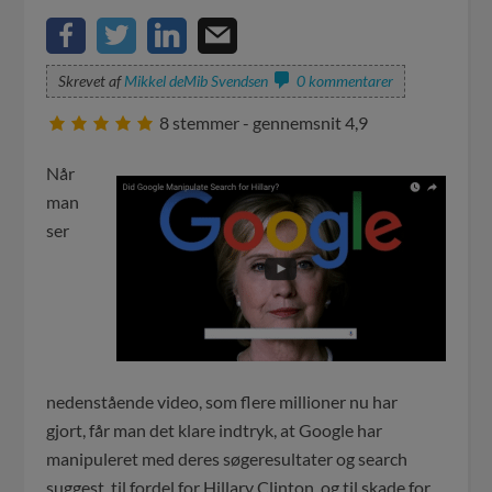
Skrevet af
Mikkel deMib Svendsen
0 kommentarer
8
stemmer - gennemsnit
4,9
Når
man
ser
nedenstående video, som flere millioner nu har
gjort, får man det klare indtryk, at Google har
manipuleret med deres søgeresultater og search
suggest, til fordel for Hillary Clinton, og til skade for