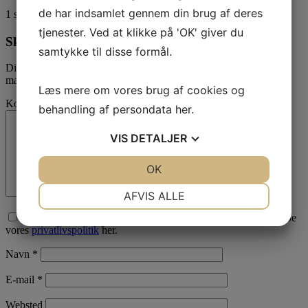
de har indsamlet gennem din brug af deres
1
stemme - gennemsnit
5,0
tjenester. Ved at klikke på 'OK' giver du
Skriv en kommentar
samtykke til disse formål.
Din e-mailadresse vil ikke blive publiceret.
Krævede felter er
markeret med
*
Læs mere om vores brug af cookies og
Kommentar
behandling af persondata
her
.
VIS
DETALJER
JA
NEJ
OK
JA
NEJ
NØDVENDIGE
PRÆFERENCER
AFVIS ALLE
JA
NEJ
JA
NEJ
Afkryds for samtykke til, at vi behandler den data du sender. Se
vores
privatlivspolitik
her.
MARKETING
STATISTIK
Navn
*
E-mail
*
Websted