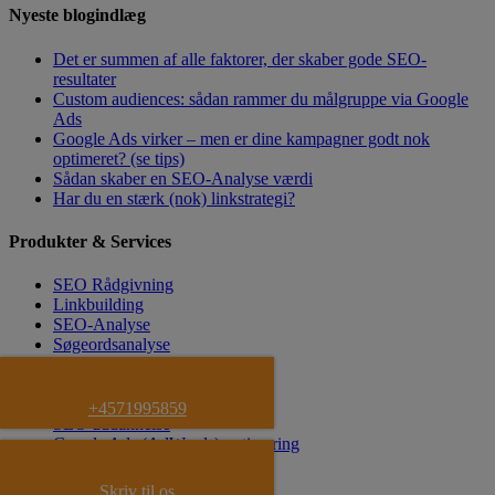
Nyeste blogindlæg
Det er summen af alle faktorer, der skaber gode SEO-
resultater
Custom audiences: sådan rammer du målgruppe via Google
Ads
Google Ads virker – men er dine kampagner godt nok
optimeret? (se tips)
Sådan skaber en SEO-Analyse værdi
Har du en stærk (nok) linkstrategi?
Produkter & Services
SEO Rådgivning
Linkbuilding
SEO-Analyse
Søgeordsanalyse
SEO Tekster
SEO Kravspecifikation
SEO Strategi
+4571995859
SEO uddannelse
Google Ads (AdWords) optimering
Facebook Annoncering
YouTube Video Annoncering
Skriv til os