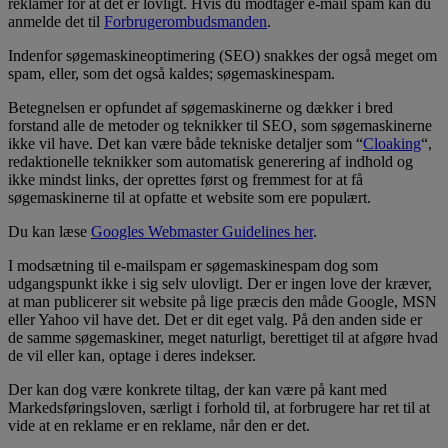
reklamer for at det er lovligt. Hvis du modtager e-mail spam kan du
anmelde det til
Forbrugerombudsmanden
.
Indenfor søgemaskineoptimering (SEO) snakkes der også meget om
spam, eller, som det også kaldes; søgemaskinespam.
Betegnelsen er opfundet af søgemaskinerne og dækker i bred
forstand alle de metoder og teknikker til SEO, som søgemaskinerne
ikke vil have. Det kan være både tekniske detaljer som “
Cloaking
“,
redaktionelle teknikker som automatisk generering af indhold og
ikke mindst links, der oprettes først og fremmest for at få
søgemaskinerne til at opfatte et website som ere populært.
Du kan læse
Googles Webmaster Guidelines her
.
I modsætning til e-mailspam er søgemaskinespam dog som
udgangspunkt ikke i sig selv ulovligt. Der er ingen love der kræver,
at man publicerer sit website på lige præcis den måde Google, MSN
eller Yahoo vil have det. Det er dit eget valg. På den anden side er
de samme søgemaskiner, meget naturligt, berettiget til at afgøre hvad
de vil eller kan, optage i deres indekser.
Der kan dog være konkrete tiltag, der kan være på kant med
Markedsføringsloven, særligt i forhold til, at forbrugere har ret til at
vide at en reklame er en reklame, når den er det.