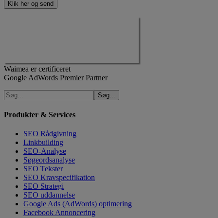
Waimea er certificeret
Google AdWords Premier Partner
Produkter & Services
SEO Rådgivning
Linkbuilding
SEO-Analyse
Søgeordsanalyse
SEO Tekster
SEO Kravspecifikation
SEO Strategi
SEO uddannelse
Google Ads (AdWords) optimering
Facebook Annoncering