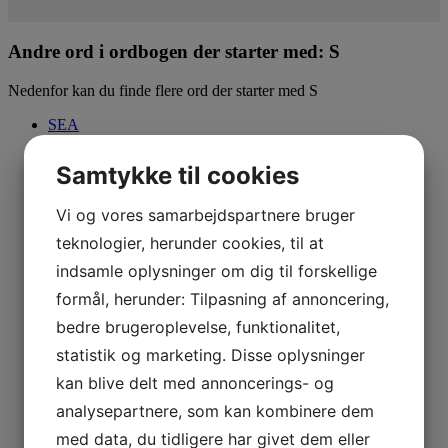
Andre ord i ordbogen der starter med: S
Nedenfor kan du finde flere ord der starter med S
SEA
Script
Subdomæne
Samtykke til cookies
Spider
Sitemap
Vi og vores samarbejdspartnere bruger
SEO
Søgemaskinepositionering
teknologier, herunder cookies, til at
Søgemaskineoptimering
Stop words
indsamle oplysninger om dig til forskellige
Search Engine Promotion
formål, herunder: Tilpasning af annoncering,
SEM
Stopord
bedre brugeroplevelse, funktionalitet,
Søgemaskiner
statistik og marketing. Disse oplysninger
Søgemaskineekspert
Supplemental Index
kan blive delt med annoncerings- og
SERP
analysepartnere, som kan kombinere dem
med data, du tidligere har givet dem eller