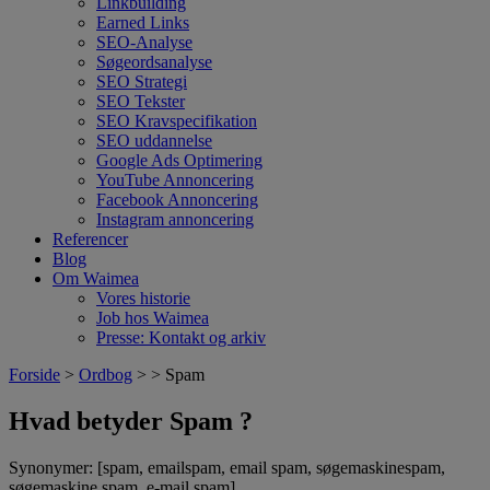
Linkbuilding
Earned Links
SEO-Analyse
Søgeordsanalyse
SEO Strategi
SEO Tekster
SEO Kravspecifikation
SEO uddannelse
Google Ads Optimering
YouTube Annoncering
Facebook Annoncering
Instagram annoncering
Referencer
Blog
Om Waimea
Vores historie
Job hos Waimea
Presse: Kontakt og arkiv
Forside
>
Ordbog
> > Spam
Hvad betyder Spam ?
Synonymer: [spam, emailspam, email spam, søgemaskinespam,
søgemaskine spam, e-mail spam]