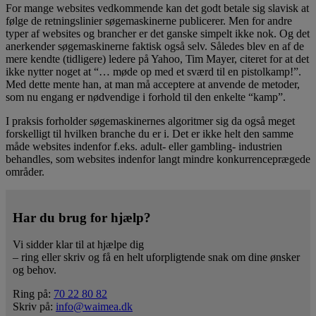
For mange websites vedkommende kan det godt betale sig slavisk at
følge de retningslinier søgemaskinerne publicerer. Men for andre
typer af websites og brancher er det ganske simpelt ikke nok. Og det
anerkender søgemaskinerne faktisk også selv. Således blev en af de
mere kendte (tidligere) ledere på Yahoo, Tim Mayer, citeret for at det
ikke nytter noget at “… møde op med et sværd til en pistolkamp!”.
Med dette mente han, at man må acceptere at anvende de metoder,
som nu engang er nødvendige i forhold til den enkelte “kamp”.
I praksis forholder søgemaskinernes algoritmer sig da også meget
forskelligt til hvilken branche du er i. Det er ikke helt den samme
måde websites indenfor f.eks. adult- eller gambling- industrien
behandles, som websites indenfor langt mindre konkurrenceprægede
områder.
Har du brug for hjælp?
Vi sidder klar til at hjælpe dig
– ring eller skriv og få en helt uforpligtende snak om dine ønsker
og behov.
Ring på:
70 22 80 82
Skriv på:
info@waimea.dk