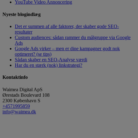
YouTube Video Annoncering
Nyeste blogindlæg
Det er summen af alle faktorer, der skaber gode SEO-
resultater
Custom audiences: sådan rammer du målgruppe via Google
Ads
Google Ads virker – men er dine kampagner godt nok
optimeret? (se tips)
Sådan skaber en SEO-Analyse værdi
Har du en stærk (nok) linkstrategi?
Kontaktinfo
Waimea Digital ApS
Ørestads Boulevard 108
2300
København S
+4571995859
info@waimea.dk