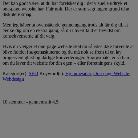
Det kan godt være, at du har forelsket dig i det visuelle udtryk et
one-page website har. Fair nok. Der er som sagt ingen grund til at
diskutere smag.
Men jeg håber at ovenstående gennemgang trods alt får dig til, at
tænke dig om en ekstra gang, så du i hvert fald er bevidst om
konsekvenserne af dit valg.
Hvis du vælger et one-page website skal du således ikke forvente at
blive fundet i søgemaskinerne og du må nok se frem til en lav
brugervenlighed og dårlige konverteringer. Spørgsmålet er så bare,
om du laver dit website for din egen – eller forretningens skyld.
Kategori(er):
SEO
Keyword(s):
Hjemmesider
,
One-page Website
,
Webdesign
10
stemmer - gennemsnit
4,5