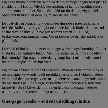
Og hvad måske endnu værre er, da der jo er meget begrænset plads i
en sidens TITLE og MEGA-description, så kan du umuligt presse
alle fire emner ind her. Så i bedste fald får du denne, vigtige del,
optimeret til blot et af dem, og misser de fire andre.
Det betyder så også, at folk der finder din side i søgemaskinerne –
hvis de skulle grave sig så dybt ned at de faktisk finder den, i tre ud
af fire tilfælde ikke vil blive præsenteret for en TITLE og
beskrivelse, som rammer dem. Og så klikker de ganske enkelt ikke
på dit link.
I forhold til linkbuilding er et one-page website også umuligt. Og det
er stadig den vigtigste faktor. Med fire emner på samme side bliver
links uundgåeligt noget mudrede og langt fra så målrettede, som i
hvert fald nogle af dem bør være.
Og det var så bare et simpelt eksempel, hvor der kun er fire vinkler
og relevante keywords til dit produkt eller service. I virkelighedens
verden vil der som regel være mange flere relevante keywords, som
du bør findes på. For mange virksomheder hundredevis, hvis ikke
tusindvis. Og så bliver det i forvejen håbløse one-page website
naturligvis endnu mere umuligt at optimere.
One-page website – et dødt udstillingsvindue