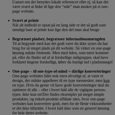
Uanset om der benyttes lokale referencer eller ej, så kan det
være svært at linke til lige den “side” man ønsker på et one-
page website.
.
Svært at printe
Når alt indhold er opsat på en lang side er det så godt som
umuligt bare at printe kun lige den del man skal bruge
.
Begrænset pladser, begrænser informationsmængden
Til at begynde med kan det godt være du ikke synes du har
brug for så meget plads på dit website. Så virker en one-page
løsning måske fristende. Men med tiden, som mere kommer
på, eller du finder ud af at forskellige målgrupper, skal have
forklaret tingene forskelligt, løber du hurtigt ind i pladsmangel
.
One-page – til one-type-of-mind = dårlige konverteringer
One-page websites lider nok mest alvorligt af, at være et
design, der måske appellerer til en type mennesker, men
kun
en type. Hvis du gerne vil have gode konverteringer skal du
optimere til alle – eller i hvert fald alle de vigtigste person-
typer, ikke kun en!Der findes eksempler på meget simple
produkter, og enkelt-produkt affiliate sites, hvor one-page
websites kan konvertere godt, men for de fleste virksomheder
er det ikke tilfældet. I hvert fald ikke som en generel løsning
for hele deres website.