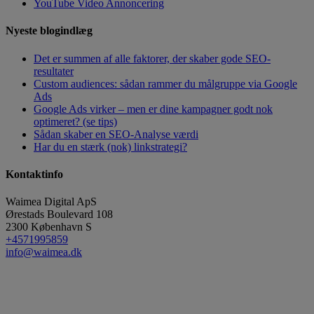
YouTube Video Annoncering
Nyeste blogindlæg
Det er summen af alle faktorer, der skaber gode SEO-
resultater
Custom audiences: sådan rammer du målgruppe via Google
Ads
Google Ads virker – men er dine kampagner godt nok
optimeret? (se tips)
Sådan skaber en SEO-Analyse værdi
Har du en stærk (nok) linkstrategi?
Kontaktinfo
Waimea Digital ApS
Ørestads Boulevard 108
2300
København S
+4571995859
info@waimea.dk