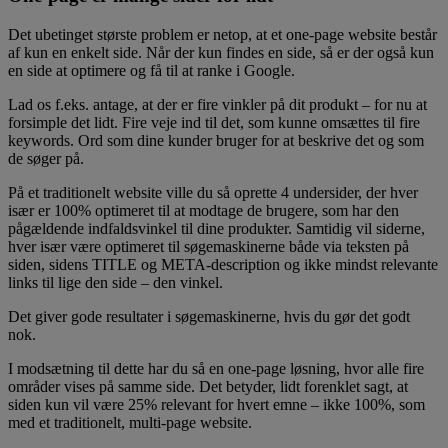
Det ubetinget største problem er netop, at et one-page website består
af kun en enkelt side. Når der kun findes en side, så er der også kun
en side at optimere og få til at ranke i Google.
Lad os f.eks. antage, at der er fire vinkler på dit produkt – for nu at
forsimple det lidt. Fire veje ind til det, som kunne omsættes til fire
keywords. Ord som dine kunder bruger for at beskrive det og som
de søger på.
På et traditionelt website ville du så oprette 4 undersider, der hver
især er 100% optimeret til at modtage de brugere, som har den
pågældende indfaldsvinkel til dine produkter. Samtidig vil siderne,
hver især være optimeret til søgemaskinerne både via teksten på
siden, sidens TITLE og META-description og ikke mindst relevante
links til lige den side – den vinkel.
Det giver gode resultater i søgemaskinerne, hvis du gør det godt
nok.
I modsætning til dette har du så en one-page løsning, hvor alle fire
områder vises på samme side. Det betyder, lidt forenklet sagt, at
siden kun vil være 25% relevant for hvert emne – ikke 100%, som
med et traditionelt, multi-page website.