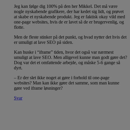
Jeg kan følge dig 100% på den her Mikkel. Det må være
nogle nyskabende grafikere, der har kedet sig lidt, og prøvet
at skabe et nyskabende produkt. Jeg er faktisk okay vild med
one-page websites, hvis de er lavet så de er brugervenlig, og
flotte.
Men de fleste stinker på det punkt, og hvad nytter det hvis det
er umuligt at lave SEO på siden.
Kan huske i “iframe” tiden, hvor det også var nærmest
umuligt at lave SEO. Men alligevel kunne man godt gøre det?
Dog var det et omfattende arbejde, og måske 5-6 gange så
dyrt.
– Er der slet ikke noget at gøre i forhold til one-page
websites? Man kan ikke gøre det samme, som man kunne
gøre ved iframe løsninger?
Svar