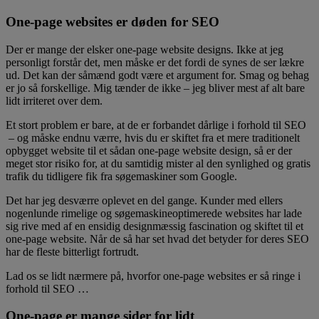
One-page websites er døden for SEO
Der er mange der elsker one-page website designs. Ikke at jeg
personligt forstår det, men måske er det fordi de synes de ser lækre
ud. Det kan der såmænd godt være et argument for. Smag og behag
er jo så forskellige. Mig tænder de ikke – jeg bliver mest af alt bare
lidt irriteret over dem.
Et stort problem er bare, at de er forbandet dårlige i forhold til SEO
– og måske endnu værre, hvis du er skiftet fra et mere traditionelt
opbygget website til et sådan one-page website design, så er der
meget stor risiko for, at du samtidig mister al den synlighed og gratis
trafik du tidligere fik fra søgemaskiner som Google.
Det har jeg desværre oplevet en del gange. Kunder med ellers
nogenlunde rimelige og søgemaskineoptimerede websites har lade
sig rive med af en ensidig designmæssig fascination og skiftet til et
one-page website. Når de så har set hvad det betyder for deres SEO
har de fleste bitterligt fortrudt.
Lad os se lidt nærmere på, hvorfor one-page websites er så ringe i
forhold til SEO …
One-page er mange sider for lidt