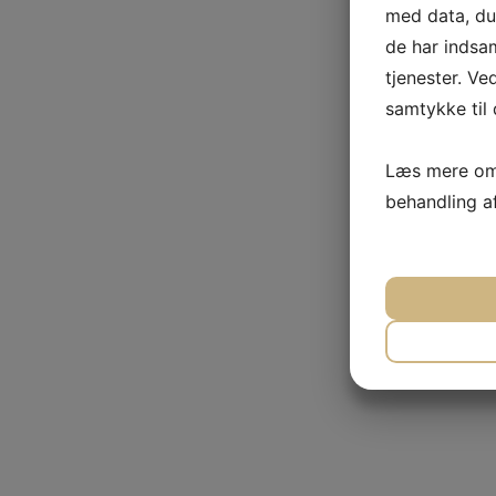
med data, du 
de har indsa
tjenester. Ve
samtykke til 
Læs mere om 
behandling a
JA
N
NØDVEN
JA
N
MARKET