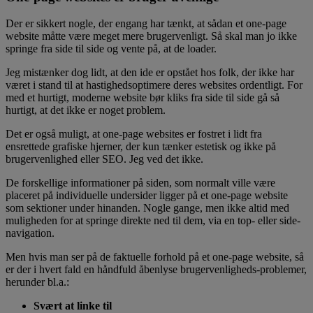
Der er sikkert nogle, der engang har tænkt, at sådan et one-page
website måtte være meget mere brugervenligt. Så skal man jo ikke
springe fra side til side og vente på, at de loader.
Jeg mistænker dog lidt, at den ide er opstået hos folk, der ikke har
været i stand til at hastighedsoptimere deres websites ordentligt. For
med et hurtigt, moderne website bør kliks fra side til side gå så
hurtigt, at det ikke er noget problem.
Det er også muligt, at one-page websites er fostret i lidt fra
ensrettede grafiske hjerner, der kun tænker estetisk og ikke på
brugervenlighed eller SEO. Jeg ved det ikke.
De forskellige informationer på siden, som normalt ville være
placeret på individuelle undersider ligger på et one-page website
som sektioner under hinanden. Nogle gange, men ikke altid med
muligheden for at springe direkte ned til dem, via en top- eller side-
navigation.
Men hvis man ser på de faktuelle forhold på et one-page website, så
er der i hvert fald en håndfuld åbenlyse brugervenligheds-problemer,
herunder bl.a.:
Svært at linke til