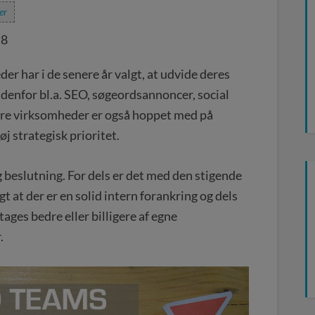
er
,8
 har i de senere år valgt, at udvide deres
denfor bl.a. SEO, søgeordsannoncer, social
dre virksomheder er også hoppet med på
j strategisk prioritet.
og beslutning. For dels er det med den stigende
t at der er en solid intern forankring og dels
ges bedre eller billigere af egne
.