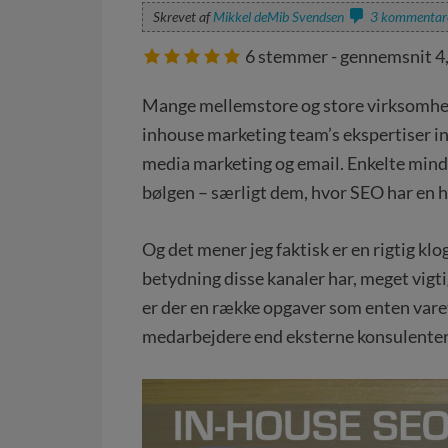
Skrevet af
Mikkel deMib Svendsen
3 kommentar
6
stemmer - gennemsnit
4
Mange mellemstore og store virksomheder
inhouse marketing team’s ekspertiser in
media marketing og email. Enkelte min
bølgen – særligt dem, hvor SEO har en hø
Og det mener jeg faktisk er en rigtig kl
betydning disse kanaler har, meget vigtig
er der en række opgaver som enten vareta
medarbejdere end eksterne konsulenter