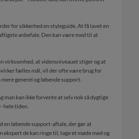
rder for sikkerhed en styleguide. At få lavet en
aftigste anbefale. Den kan være med til at
 en virksomhed, at vidensniveauet stiger og at
irker fælles mål, vil der ofte være brug for
 mere generel og løbende support.
og man kan ikke forvente at selv nok så dygtige
– hele tiden.
 en løbende support-aftale, der gør at
n ekspert de kan ringe til, tage et møde med og