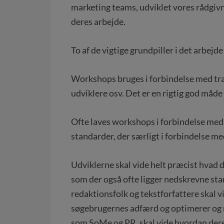
marketing teams, udviklet vores rådgivn
deres arbejde.
To af de vigtige grundpiller i det arbej
Workshops bruges i forbindelse med træ
udviklere osv. Det er en rigtig god måde 
Ofte laves workshops i forbindelse med,
standarder, der særligt i forbindelse med
Udviklerne skal vide helt præcist hvad
som der også ofte ligger nedskrevne st
redaktionsfolk og tekstforfattere skal
søgebrugernes adfærd og optimerer og m
som SoMe og PR, skal vide hvordan deres