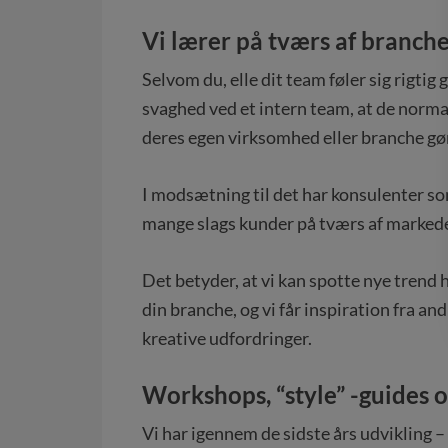
Vi lærer på tværs af branch
Selvom du, elle dit team føler sig rigtig 
svaghed ved et intern team, at de normal
deres egen virksomhed eller branche gør
I modsætning til det har konsulenter som
mange slags kunder på tværs af marked
Det betyder, at vi kan spotte nye trend h
din branche, og vi får inspiration fra a
kreative udfordringer.
Workshops, “style” -guides 
Vi har igennem de sidste års udvikling – 