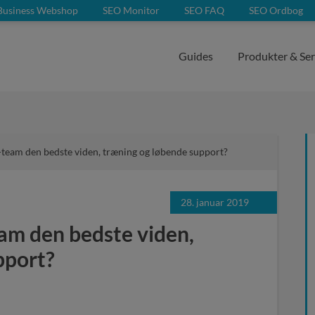
Business Webshop
SEO Monitor
SEO FAQ
SEO Ordbog
Guides
Produkter & Ser
-team den bedste viden, træning og løbende support?
28. januar 2019
am den bedste viden,
pport?