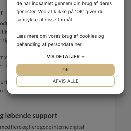
de har indsamlet gennem din brug af deres
er
tjenester. Ved at klikke på 'OK' giver du
samtykke til disse formål.
godt rustet til opgaverne i dag, så er der den
t kun lærer af de erfaringer de selv – indenfor
Læs mere om vores brug af cookies og
 sig.
behandling af persondata
her
.
 vi, den store fordel at vi arbejder med
VIS
DETALJER
er og brancher.
JA
NEJ
OK
JA
NEJ
NØDVENDIGE
PRÆFERENCER
AFVIS ALLE
urtigere, som måske ikke lige dukker først op i
ndre branchers måder at løse tekniske og
JA
NEJ
JA
NEJ
MARKETING
STATISTIK
og løbende support
med flere og flere gode interne digital