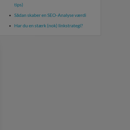
tips)
Sådan skaber en SEO-Analyse værdi
Har du en stærk (nok) linkstrategi?