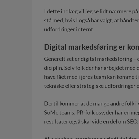
I dette indlæg vil jeg se lidt nærmere p
stå med, hvis I også har valgt, at håndte
udfordringer internt.
Digital markedsføring er kom
Generelt set er digital markedsføring –
diciplin. Selv folk der har arbejdet med d
have fået med i jeres team kan komme til
tekniske eller strategiske udfordringer e
Dertil kommer at de mange andre folk i 
SoMe teams, PR-folk osv, der har en me
resultater også skal vide en del om SEO
Alle der har været bare nogle få år i de