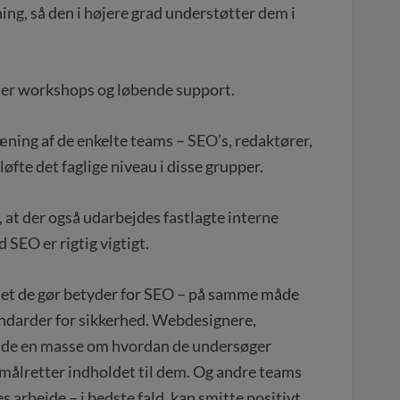
ing, så den i højere grad understøtter dem i
de er workshops og løbende support.
ning af de enkelte teams – SEO’s, redaktører,
løfte det faglige niveau i disse grupper.
 at der også udarbejdes fastlagte interne
 SEO er rigtig vigtigt.
 det de gør betyder for SEO – på samme måde
andarder for sikkerhed. Webdesignere,
 vide en masse om hvordan de undersøger
ålretter indholdet til dem. Og andre teams
 arbejde – i bedste fald, kan smitte positivt