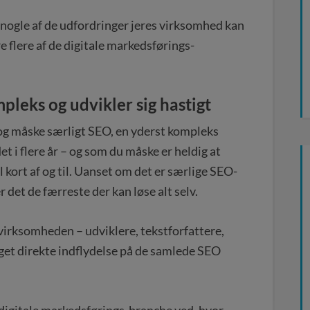
å nogle af de udfordringer jeres virksomhed kan
re flere af de digitale markedsførings-
pleks og udvikler sig hastigt
 og måske særligt SEO, en yderst kompleks
et i flere år – og som du måske er heldig at
 kort af og til. Uanset om det er særlige SEO-
r det de færreste der kan løse alt selv.
virksomheden – udviklere, tekstforfattere,
get direkte indflydelse på de samlede SEO
.
n digitale markedsførings-branche ved, hvor