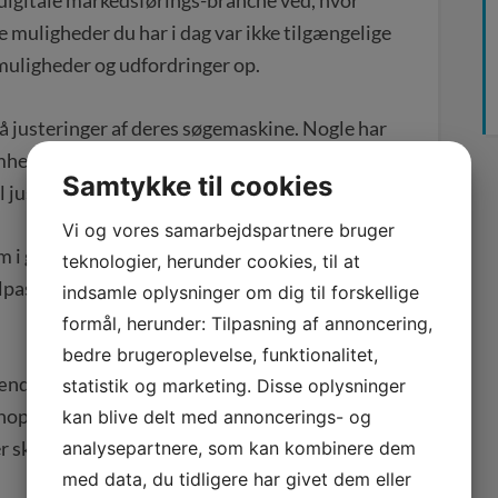
e muligheder du har i dag var ikke tilgængelige
 muligheder og udfordringer op.
å justeringer af deres søgemaskine. Nogle har
omhed. Men mange har. Nogle betyder at
Samtykke til cookies
l justeres.
Vi og vores samarbejdspartnere bruger
om i går vil I hurtigt sakke bagud. Konkurrenter
teknologier, herunder cookies, til at
ilpasser sig de konstant ændrede
indsamle oplysninger om dig til forskellige
formål, herunder: Tilpasning af annoncering,
bedre brugeroplevelse, funktionalitet,
ændre strategier eller tilpasse dig Google hver
statistik og marketing. Disse oplysninger
t hoppe med på alle nye muligheder. Men det er
kan blive delt med annoncerings- og
r skal til for at fastholde og udbygge din
analysepartnere, som kan kombinere dem
med data, du tidligere har givet dem eller