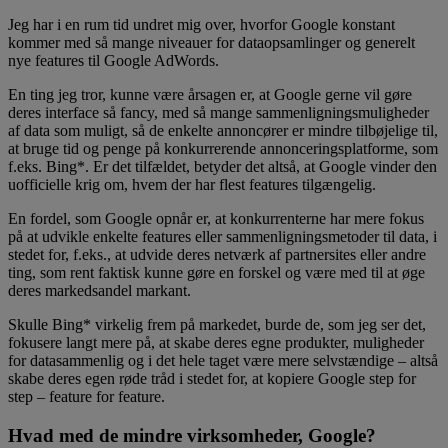
Jeg har i en rum tid undret mig over, hvorfor Google konstant
kommer med så mange niveauer for dataopsamlinger og generelt
nye features til Google AdWords.
En ting jeg tror, kunne være årsagen er, at Google gerne vil gøre
deres interface så fancy, med så mange sammenligningsmuligheder
af data som muligt, så de enkelte annoncører er mindre tilbøjelige til,
at bruge tid og penge på konkurrerende annonceringsplatforme, som
f.eks. Bing*. Er det tilfældet, betyder det altså, at Google vinder den
uofficielle krig om, hvem der har flest features tilgængelig.
En fordel, som Google opnår er, at konkurrenterne har mere fokus
på at udvikle enkelte features eller sammenligningsmetoder til data, i
stedet for, f.eks., at udvide deres netværk af partnersites eller andre
ting, som rent faktisk kunne gøre en forskel og være med til at øge
deres markedsandel markant.
Skulle Bing* virkelig frem på markedet, burde de, som jeg ser det,
fokusere langt mere på, at skabe deres egne produkter, muligheder
for datasammenlig og i det hele taget være mere selvstændige – altså
skabe deres egen røde tråd i stedet for, at kopiere Google step for
step – feature for feature.
Hvad med de mindre virksomheder, Google?