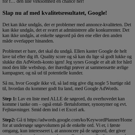
for f… den lille virksomhed en chance her!
Slap nu af med kvalitetsresultatet, Google!
Det kan ikke undgås, der er problemer med annonce-kvaliteten. Det
kan ikke undgås, det er svært at administrere alle konkurrenter. Det
kan ikke undgås, at enkelte søgeord på den ene eller den anden
måde overlapper hinanden.
Problemet er bare, det skal du undgå. Ellers kaster Google de helt
lave tal efter dig ift. Quality score og så kan du lige så godt lukke og
slukke din AdWords-konto igen! Jeg synes Google er alt alt for hård
mod den lille webshop, der ihærdigt prøver at sammensætte ærlige
kampagner, og nå ud til potentielle kunder.
Så nu, hvor Google ikke vil, så lad mig give dig nogle 5 hurtige råd
til, hvordan du kommer godt fra land, med Google AdWords.
Step 1:
Lav en liste med ALLE de søgeord, du overhovedet kan
komme i tanke om – også ental- flertalsformer, synonymer og evt.
Fejlstavninger. Smid dem ind i et Excel ark.
Step2:
Gå ti https://adwords.google.com/ko/KeywordPlanner/Home
for at undersøge søgevolumen på de enkelte ord. Vi er, i første
omgang, kun interesseret i, at annoncere på de søgeord, der giver