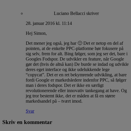
Luciano Bellacci
skriver
28. januar 2016 kl. 11:14
Hej Simon,
Det mener jeg også, jeg har 🙂 Det er netop en del af
pointen, at de enkelte PPC-platforme bør fokusere på
sig selv, frem for alt. Bing følger, som jeg ser det, bare i
Googles Fodspor. De udvikler en feature, når Google
gør det (hvis de altså kan) De burde se indad og udvikle
deres eget interface og ikke udelukkende lege
“copycat”. Det er en ret bekymrende udvikling, at bare
fordi Google er markedsledere indenfor PPC, så følger
man i deres fodspor. Det er ikke en særligt
revolutionerende eller innovativ tankegang at have. Og
jeg tror bestemt ikke, det er måden at få en større
markedsandel på – tvært imod.
Svar
Skriv en kommentar