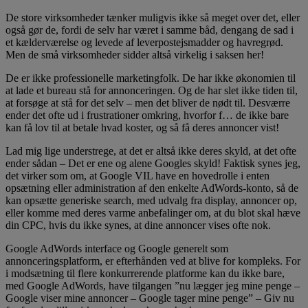
De store virksomheder tænker muligvis ikke så meget over det, eller
også gør de, fordi de selv har været i samme båd, dengang de sad i
et kælderværelse og levede af leverpostejsmadder og havregrød.
Men de små virksomheder sidder altså virkelig i saksen her!
De er ikke professionelle marketingfolk. De har ikke økonomien til
at lade et bureau stå for annonceringen. Og de har slet ikke tiden til,
at forsøge at stå for det selv – men det bliver de nødt til. Desværre
ender det ofte ud i frustrationer omkring, hvorfor f… de ikke bare
kan få lov til at betale hvad koster, og så få deres annoncer vist!
Lad mig lige understrege, at det er altså ikke deres skyld, at det ofte
ender sådan – Det er ene og alene Googles skyld! Faktisk synes jeg,
det virker som om, at Google VIL have en hovedrolle i enten
opsætning eller administration af den enkelte AdWords-konto, så de
kan opsætte generiske search, med udvalg fra display, annoncer op,
eller komme med deres varme anbefalinger om, at du blot skal hæve
din CPC, hvis du ikke synes, at dine annoncer vises ofte nok.
Google AdWords interface og Google generelt som
annonceringsplatform, er efterhånden ved at blive for kompleks. For
i modsætning til flere konkurrerende platforme kan du ikke bare,
med Google AdWords, have tilgangen ”nu lægger jeg mine penge –
Google viser mine annoncer – Google tager mine penge” – Giv nu