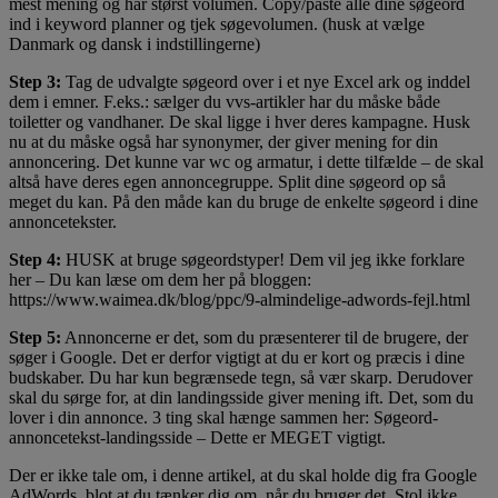
mest mening og har størst volumen. Copy/paste alle dine søgeord
ind i keyword planner og tjek søgevolumen. (husk at vælge
Danmark og dansk i indstillingerne)
Step 3:
Tag de udvalgte søgeord over i et nye Excel ark og inddel
dem i emner. F.eks.: sælger du vvs-artikler har du måske både
toiletter og vandhaner. De skal ligge i hver deres kampagne. Husk
nu at du måske også har synonymer, der giver mening for din
annoncering. Det kunne var wc og armatur, i dette tilfælde – de skal
altså have deres egen annoncegruppe. Split dine søgeord op så
meget du kan. På den måde kan du bruge de enkelte søgeord i dine
annoncetekster.
Step 4:
HUSK at bruge søgeordstyper! Dem vil jeg ikke forklare
her – Du kan læse om dem her på bloggen:
https://www.waimea.dk/blog/ppc/9-almindelige-adwords-fejl.html
Step 5:
Annoncerne er det, som du præsenterer til de brugere, der
søger i Google. Det er derfor vigtigt at du er kort og præcis i dine
budskaber. Du har kun begrænsede tegn, så vær skarp. Derudover
skal du sørge for, at din landingsside giver mening ift. Det, som du
lover i din annonce. 3 ting skal hænge sammen her: Søgeord-
annoncetekst-landingsside – Dette er MEGET vigtigt.
Der er ikke tale om, i denne artikel, at du skal holde dig fra Google
AdWords, blot at du tænker dig om, når du bruger det. Stol ikke