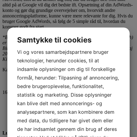
altid på at Google vil dig det bedste ift. Opsætning af din AdWords-
konto og gør dig grundige overvejelser om, hvorvidt andre
annonceringsplatforme, kunne være mere relevante for dig. Hvis du
bruger Google AdWords, så følg de 5 simple råd til, hvordan du
kommer godt fra start.
*Bing (tidligere Live Search, Windows Live Search og MSN Search)
Samtykke til cookies
er den nuværende, 2009, søgemaskine til internettet fra Microsoft.
Bing blev præsenteret af af Steve Ballmer fra Microsoft den 28. maj
Vi og vores samarbejdspartnere bruger
2009 og var online den 3. juni 2009.
Kilde: wikipedia.org
teknologier, herunder cookies, til at
indsamle oplysninger om dig til forskellige
Kategori(er):
PPC
Keyword(s):
Bing
,
Google AdWords
formål, herunder: Tilpasning af annoncering,
bedre brugeroplevelse, funktionalitet,
16
stemmer - gennemsnit
4,3
statistik og marketing. Disse oplysninger
kan blive delt med annoncerings- og
analysepartnere, som kan kombinere dem
med data, du tidligere har givet dem eller
de har indsamlet gennem din brug af deres
Luciano Bellacci