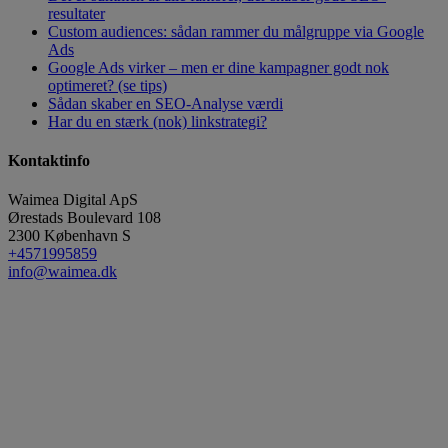
resultater
Custom audiences: sådan rammer du målgruppe via Google
Ads
Google Ads virker – men er dine kampagner godt nok
optimeret? (se tips)
Sådan skaber en SEO-Analyse værdi
Har du en stærk (nok) linkstrategi?
Kontaktinfo
Waimea Digital ApS
Ørestads Boulevard 108
2300
København S
+4571995859
info@waimea.dk