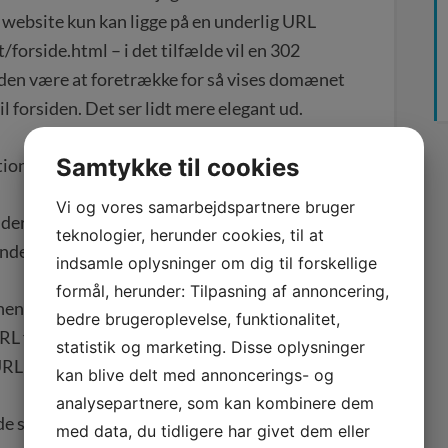
it website kun kan ligge på en underlig URL
rside.html – i det tilfælde vil en 302
den være at foretrække for så vises domænet
il forsiden. Det ser lidt mere elegant ud.
Samtykke til cookies
tioner hvor 302 redirects bør bruges.
Vi og vores samarbejdspartnere bruger
under JavaScript redirects og META-refresh bør
teknologier, herunder cookies, til at
ende.
indsamle oplysninger om dig til forskellige
formål, herunder: Tilpasning af annoncering,
ent redirect. Normalt fortolkes det af
bedre brugeroplevelse, funktionalitet,
 fjernes fra indekset og ikke længere vises i
statistik og marketing. Disse oplysninger
RL der redirectes til.
kan blive delt med annoncerings- og
analysepartnere, som kan kombinere dem
 sidste par år, ind imellem, har oplevet at det
med data, du tidligere har givet dem eller