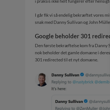
i praksis ikke helt fungerer efter hensigt
I går fik vi så endelig bekræftet vores m
snak med Danny Sullivan og John Müller
Google beholder 301 redirec
Den første bekræftelse kom fra Danny Sul
nok beholder det gamle domæne i deres i
301 redirected til et nyt domæne.