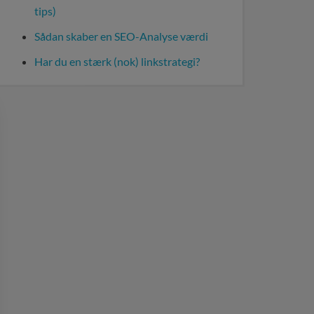
tips)
Sådan skaber en SEO-Analyse værdi
Har du en stærk (nok) linkstrategi?