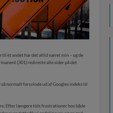
 til et andet har det altid været min – og de
rmanent (301) redirecte alle sider på det
e så normalt forsvinde ud af Googles indeks til
e. Efter længere tids frustrationer hos både
der over dette fik vi endelig svar, og en god