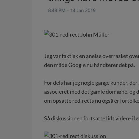
Jeg var faktisk en anelse overrasket over 
den måde Google nu håndterer det på.
For dels har jeg nogle gange kunder, der 
associeret med det gamle domæne, og dels
om opsatte redirects nu også er fortolke
Så diskussionen fortsatte lidt videre i l