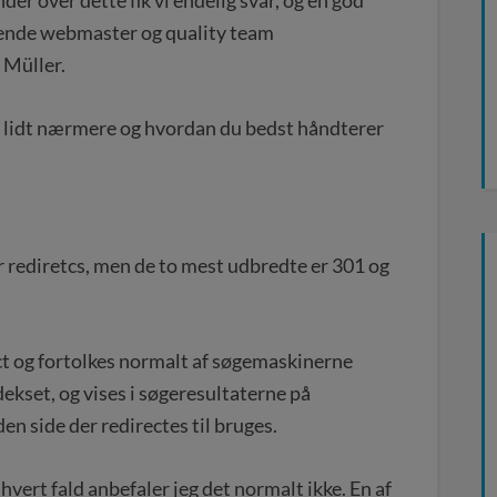
edende webmaster og quality team
 Müller.
et lidt nærmere og hvordan du bedst håndterer
r rediretcs, men de to mest udbredte er 301 og
ect og fortolkes normalt af søgemaskinerne
ekset, og vises i søgeresultaterne på
en side der redirectes til bruges.
hvert fald anbefaler jeg det normalt ikke. En af