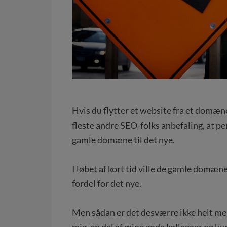
Hvis du flytter et website fra et domæne
fleste andre SEO-folks anbefaling, at pe
gamle domæne til det nye.
I løbet af kort tid ville de gamle domæn
fordel for det nye.
Men sådan er det desværre ikke helt mer
mig, en del af mine gode kollegaer og kun