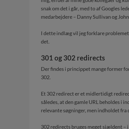
snak om det i går, med to af Googles l
medarbejdere – Danny Sullivan og John
I dette indlæg vil jeg forklare problem
det.
301 og 302 redirects
Der findes i princippet mange former fo
302.
Et 302 redirect er et midlertidigt redir
således, at den gamle URL beholdes i ind
relevante søgninger, men indholdet fra d
302 redirects bruges meget sjældent – i 