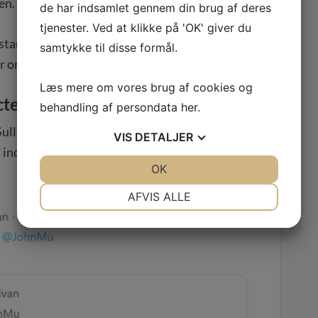
en. I hvert fald ikke fuldt ud i Google.
de har indsamlet gennem din brug af deres
tjenester. Ved at klikke på 'OK' giver du
istanke. Jeg og et par gode kollegaer fik en god
samtykke til disse formål.
 om det på Twitter.
Læs mere om vores brug af cookies og
tede sider i deres indeks
behandling af persondata
her
.
livan, der kort forklarede, at Google rigtig
VIS
DETALJER
ndeks, selvom alle siderne fra det er korrekt
JA
NEJ
OK
JA
NEJ
NØDVENDIGE
PRÆFERENCER
AFVIS ALLE
JA
NEJ
JA
NEJ
MARKETING
STATISTIK