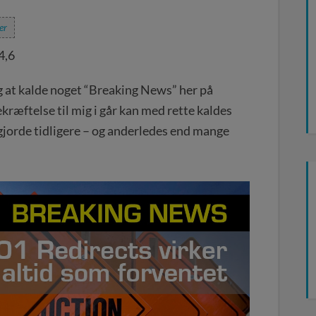
er
4,6
ig at kalde noget “Breaking News” her på
ræftelse til mig i går kan med rette kaldes
 gjorde tidligere – og anderledes end mange