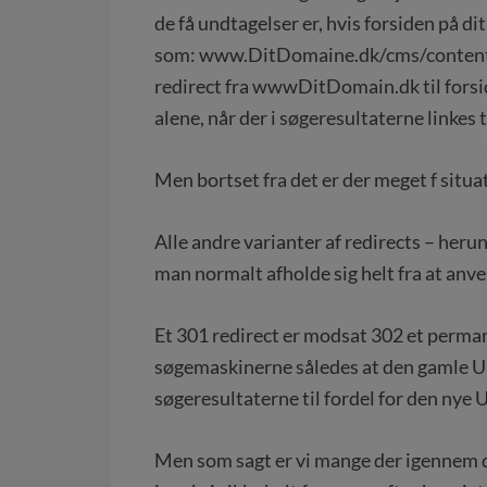
de få undtagelser er, hvis forsiden på d
som: www.DitDomaine.dk/cms/content/fo
redirect fra wwwDitDomain.dk til forsi
alene, når der i søgeresultaterne linkes t
Men bortset fra det er der meget f situa
Alle andre varianter af redirects – her
man normalt afholde sig helt fra at anv
Et 301 redirect er modsat 302 et perman
søgemaskinerne således at den gamle URL
søgeresultaterne til fordel for den nye U
Men som sagt er vi mange der igennem de