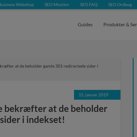
Business Webshop
SEO Monitor
SEO FAQ
SEO Ordbog
Guides
Produkter & Ser
ræfter at de beholder gamle 301 redirectede sider i
15. januar 2019
 bekræfter at de beholder
sider i indekset!