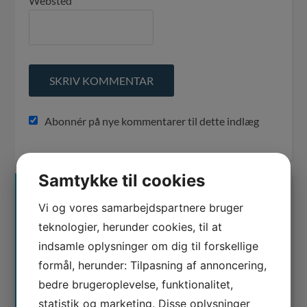
Websted
Abonnér på nye kommentarer til dette indlæg
Samtykke til cookies
KONTAKT OS
Vi og vores samarbejdspartnere bruger
teknologier, herunder cookies, til at
Ring og få en snak på
78 76 10 30
eller brug
indsamle oplysninger om dig til forskellige
kontaktformularen
formål, herunder: Tilpasning af annoncering,
bedre brugeroplevelse, funktionalitet,
statistik og marketing. Disse oplysninger