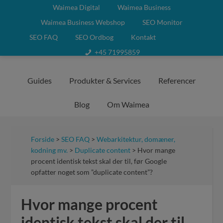
Waimea Digital
Waimea Business
Waimea Business Webshop
SEO Monitor
SEO FAQ
SEO Ordbog
Kontakt
+45 71995859
Guides
Produkter & Services
Referencer
Blog
Om Waimea
Forside
>
SEO FAQ
>
Webarkitektur, domæner,
kodning mv.
>
Duplicate content
> Hvor mange
procent identisk tekst skal der til, før Google
opfatter noget som ”duplicate content”?
Hvor mange procent
identisk tekst skal der til,