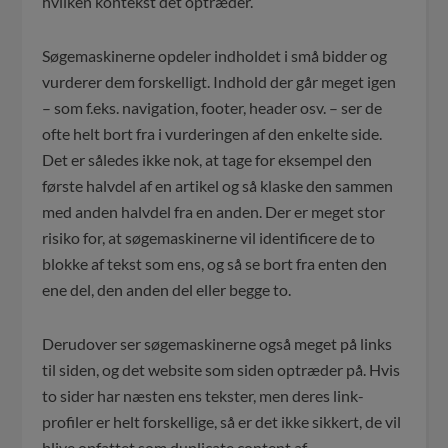
hvilken kontekst det optræder.
Søgemaskinerne opdeler indholdet i små bidder og
vurderer dem forskelligt. Indhold der går meget igen
– som f.eks. navigation, footer, header osv. – ser de
ofte helt bort fra i vurderingen af den enkelte side.
Det er således ikke nok, at tage for eksempel den
første halvdel af en artikel og så klaske den sammen
med anden halvdel fra en anden. Der er meget stor
risiko for, at søgemaskinerne vil identificere de to
blokke af tekst som ens, og så se bort fra enten den
ene del, den anden del eller begge to.
Derudover ser søgemaskinerne også meget på links
til siden, og det website som siden optræder på. Hvis
to sider har næsten ens tekster, men deres link-
profiler er helt forskellige, så er det ikke sikkert, de vil
blive opfattet som duplicate content af