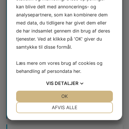
kan blive delt med annoncerings- og
analysepartnere, som kan kombinere dem
med data, du tidligere har givet dem eller
de har indsamlet gennem din brug af deres
tjenester. Ved at klikke på 'OK' giver du
samtykke til disse formål.
Læs mere om vores brug af cookies og
Jeg er ikke en robot
behandling af persondata
her
.
VIS
DETALJER
JA
NEJ
OK
JA
NEJ
NØDVENDIGE
PRÆFERENCER
AFVIS ALLE
JA
NEJ
JA
NEJ
MARKETING
STATISTIK