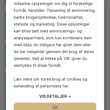
indsamle oplysninger om dig til forskellige
formål, herunder: Tilpasning af annoncering,
bedre brugeroplevelse, funktionalitet,
statistik og marketing. Disse oplysninger
Waimea er certificeret
kan blive delt med annoncerings- og
Google AdWords Premier Partner
analysepartnere, som kan kombinere dem
med data, du tidligere har givet dem eller
de har indsamlet gennem din brug af deres
tjenester. Ved at klikke på 'OK' giver du
samtykke til disse formål.
Læs mere om vores brug af cookies og
PRODUKTER & SERVICES
behandling af persondata
her
.
SEO Rådgivning
VIS
DETALJER
Linkbuilding
JA
NEJ
OK
JA
NEJ
SEO-Analyse