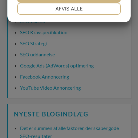
NØDVENDIGE
PRÆFERENCER
AFVIS ALLE
Søgeordsanalyse
JA
NEJ
JA
NEJ
SEO Tekster
MARKETING
STATISTIK
SEO Kravspecifikation
SEO Strategi
SEO uddannelse
Google Ads (AdWords) optimering
Facebook Annoncering
YouTube Video Annoncering
NYESTE BLOGINDLÆG
Det er summen af alle faktorer, der skaber gode
SEO-resultater